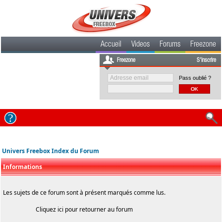
Accueil
Videos
Forums
Freezone
Freezone
S'inscrire
Pass oublié ?
Univers Freebox Index du Forum
Informations
Les sujets de ce forum sont à présent marqués comme lus.
Cliquez
ici
pour retourner au forum