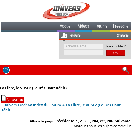
Accueil
Videos
Forums
Freezone
Freezone
S'inscrire
Pass oublié ?
La Fibre, le VDSL2 (Le Très Haut Débit)
Univers Freebox Index du Forum
La Fibre, le VDSL2 (Le Très Haut
->
Débit)
Précédente
1
2
3
204
206
Suivante
Aller à la page
,
,
... ,
,
205
,
Marquez tous les sujets comme lus