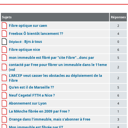
Sujets
Réponses
Fibre optique sur caen
2
Freebox Ô bientôt lancement ??
4
Bjrs à tous
Déplacé :
0
Fibre optique nice
6
mon immeuble est fibré par "cite Fibre"...donc par
5
contacté par Free pour fibrer un immeuble dans le 11eme
2
(vol
L'ARCEP veut casser les obstacles au déploiement de la
2
Fibre
Qu'en est il de Marseille ??
5
Neuf Cegetel FTTH a Nice ?
6
Abonnement sur Lyon
4
La MAnche fibrée en 2009 par Free ?
1
Orange dans l'immeuble, mais s'abonner à Free
3
Mon immeuble est fibrée par FT
8