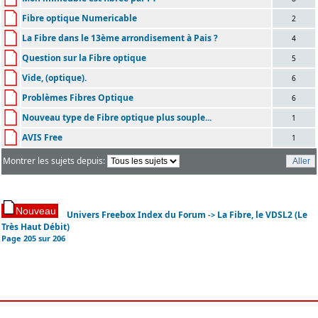
Fibre optique Numericable
2
La Fibre dans le 13ème arrondisement à Pais ?
4
Question sur la Fibre optique
5
Vide, (optique).
6
Problèmes Fibres Optique
6
Nouveau type de Fibre optique plus souple...
1
AVIS Free
1
Montrer les sujets depuis:
Univers Freebox Index du Forum
La Fibre, le VDSL2 (Le
->
Très Haut Débit)
Page
205
sur
206