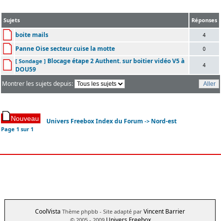
Sujets
Réponses
boite mails
4
Panne Oise secteur cuise la motte
0
Blocage étape 2 Authent. sur boitier vidéo V5 à
[ Sondage ]
4
DOU59
Montrer les sujets depuis:
Univers Freebox Index du Forum
Nord-est
->
Page
1
sur
1
CoolVista
Vincent Barrier
Thème phpbb
- Site adapté par
Univers Freebox
© 2005 - 2009