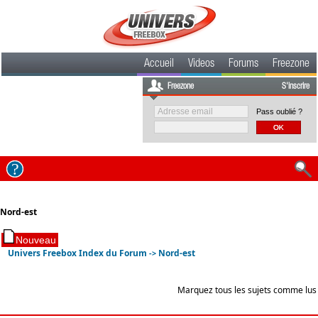
Accueil
Videos
Forums
Freezone
Freezone
S'inscrire
Pass oublié ?
Nord-est
Univers Freebox Index du Forum
Nord-est
->
Marquez tous les sujets comme lus