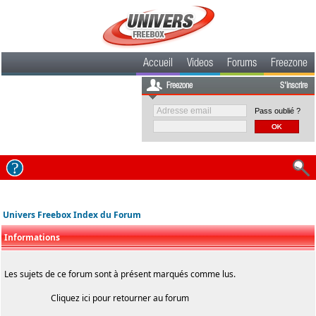
Accueil
Videos
Forums
Freezone
Freezone
S'inscrire
Pass oublié ?
Univers Freebox Index du Forum
Informations
Les sujets de ce forum sont à présent marqués comme lus.
Cliquez
ici
pour retourner au forum