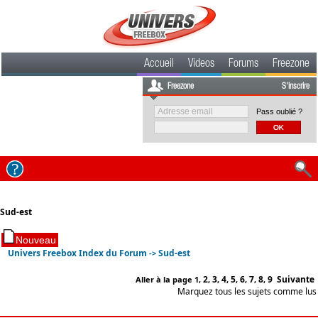
Accueil
Videos
Forums
Freezone
Freezone
S'inscrire
Pass oublié ?
Sud-est
Univers Freebox Index du Forum
Sud-est
->
2
3
4
5
6
7
8
9
Suivante
Aller à la page
1
,
,
,
,
,
,
,
,
Marquez tous les sujets comme lus