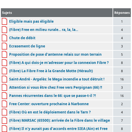
Sujets
Réponses
Eligible mais pas éligible
1
(Fibre) Free en milieu rurale... ra, la, la...
4
Chute de débit
4
Ecrasement de ligne
3
Proposition de pose d'antenne relais sur mon terrain
5
(Fibre) A qui dois-je m'adresser pour la connexion Fibre ?
8
(Fibre) La Fibre Free à la Grande Motte (Hérault)
8
Saint-André - Argelès: le Mega incendie a tout détruit !
16
Attention si vous être chez Free vers Perpignan (66) !!
3
Pannes récurrentes dans le 66: que se passe-t-il ?!
16
Free Center: ouverture prochaine à Narbonne
2
(Fibre) Où en est le déploiement dans le Tarn ?
4
(Fibre) MARSAC (65500): arrivée de la Fibre dans le village
7
(Fibre) Il n'y aurait pas d'accords entre SIEA (Ain) et Free
8