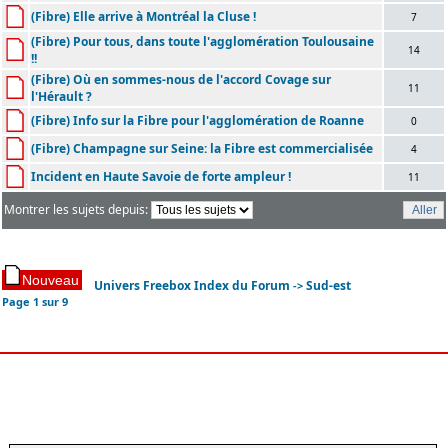
(Fibre) Elle arrive à Montréal la Cluse !
7
(Fibre) Pour tous, dans toute l'agglomération Toulousaine
14
!!
(Fibre) Où en sommes-nous de l'accord Covage sur
11
l'Hérault ?
(Fibre) Info sur la Fibre pour l'agglomération de Roanne
0
(Fibre) Champagne sur Seine: la Fibre est commercialisée
4
Incident en Haute Savoie de forte ampleur !
11
Montrer les sujets depuis:
Univers Freebox Index du Forum
Sud-est
->
Page
1
sur
9