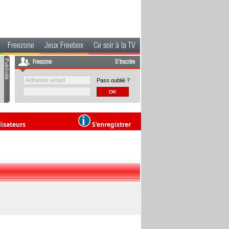
Freezone
Jeux Freebox
Ce soir à la TV
Freezone
S'inscrire
Pass oublié ?
lisateurs
S'enregistrer