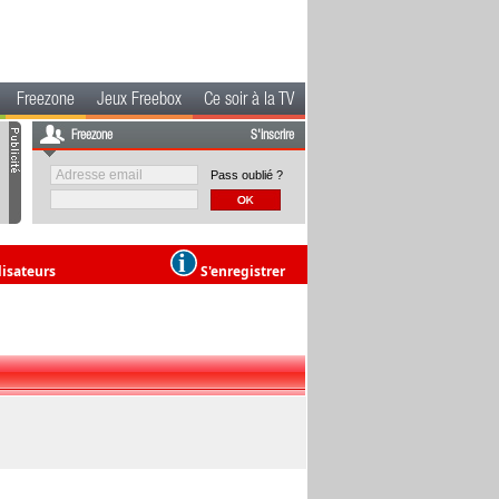
Freezone
Jeux Freebox
Ce soir à la TV
Freezone
S'inscrire
Pass oublié ?
lisateurs
S'enregistrer