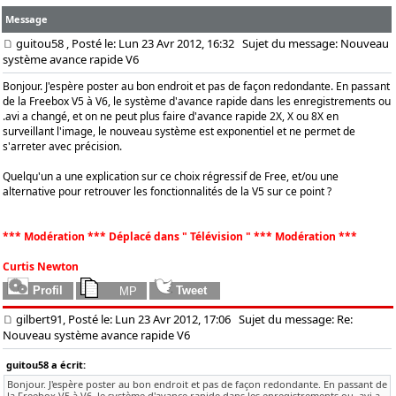
Message
guitou58
, Posté le: Lun 23 Avr 2012, 16:32
Sujet du message: Nouveau
système avance rapide V6
Bonjour. J'espère poster au bon endroit et pas de façon redondante. En passant
de la Freebox V5 à V6, le système d'avance rapide dans les enregistrements ou
.avi a changé, et on ne peut plus faire d'avance rapide 2X, X ou 8X en
surveillant l'image, le nouveau système est exponentiel et ne permet de
s'arreter avec précision.
Quelqu'un a une explication sur ce choix régressif de Free, et/ou une
alternative pour retrouver les fonctionnalités de la V5 sur ce point ?
*** Modération *** Déplacé dans " Télévision " *** Modération ***
Curtis Newton
gilbert91, Posté le: Lun 23 Avr 2012, 17:06
Sujet du message: Re:
Nouveau système avance rapide V6
guitou58 a écrit:
Bonjour. J'espère poster au bon endroit et pas de façon redondante. En passant de
la Freebox V5 à V6, le système d'avance rapide dans les enregistrements ou .avi a