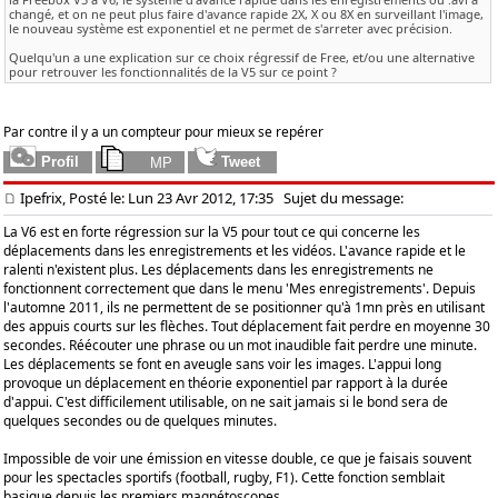
changé, et on ne peut plus faire d'avance rapide 2X, X ou 8X en surveillant l'image,
le nouveau système est exponentiel et ne permet de s'arreter avec précision.
Quelqu'un a une explication sur ce choix régressif de Free, et/ou une alternative
pour retrouver les fonctionnalités de la V5 sur ce point ?
Par contre il y a un compteur pour mieux se repérer
Ipefrix, Posté le: Lun 23 Avr 2012, 17:35
Sujet du message:
La V6 est en forte régression sur la V5 pour tout ce qui concerne les
déplacements dans les enregistrements et les vidéos. L'avance rapide et le
ralenti n'existent plus. Les déplacements dans les enregistrements ne
fonctionnent correctement que dans le menu 'Mes enregistrements'. Depuis
l'automne 2011, ils ne permettent de se positionner qu'à 1mn près en utilisant
des appuis courts sur les flèches. Tout déplacement fait perdre en moyenne 30
secondes. Réécouter une phrase ou un mot inaudible fait perdre une minute.
Les déplacements se font en aveugle sans voir les images. L'appui long
provoque un déplacement en théorie exponentiel par rapport à la durée
d'appui. C'est difficilement utilisable, on ne sait jamais si le bond sera de
quelques secondes ou de quelques minutes.
Impossible de voir une émission en vitesse double, ce que je faisais souvent
pour les spectacles sportifs (football, rugby, F1). Cette fonction semblait
basique depuis les premiers magnétoscopes.