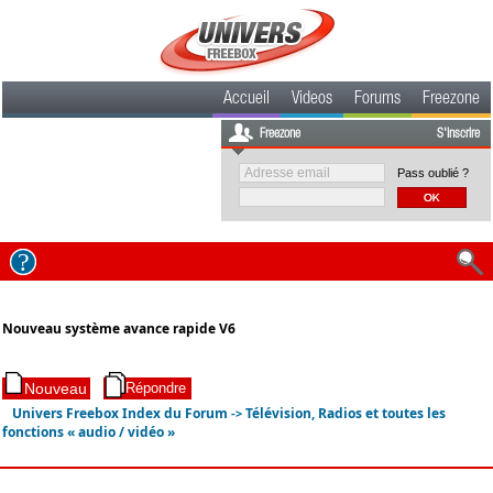
Accueil
Videos
Forums
Freezone
Freezone
S'inscrire
Pass oublié ?
Nouveau système avance rapide V6
Univers Freebox Index du Forum
Télévision, Radios et toutes les
->
fonctions « audio / vidéo »