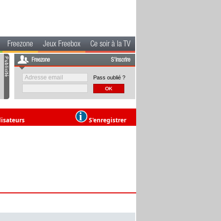
Freezone
Jeux Freebox
Ce soir à la TV
Freezone
S'inscrire
Pass oublié ?
lisateurs
S'enregistrer