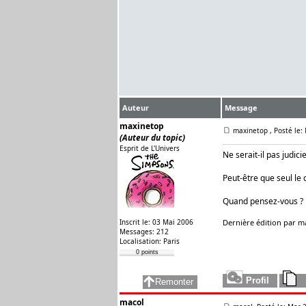
Auteur
Message
maxinetop
maxinetop
, Posté le
(Auteur du topic)
Esprit de L'Univers
Ne serait-il pas judic
Peut-être que seul le 
Quand pensez-vous ?
Inscrit le: 03 Mai 2006
Dernière édition par ma
Messages: 212
Localisation: Paris
0 points
macol