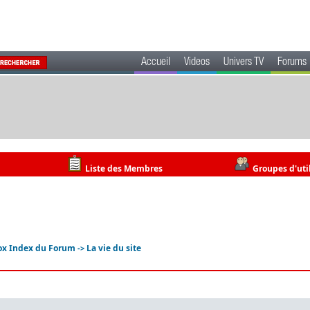
Accueil
Videos
Univers TV
Forums
Liste des Membres
Groupes d'uti
ox Index du Forum
La vie du site
->