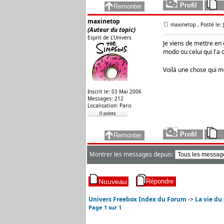
maxinetop
maxinetop
, Posté le:
(Auteur du topic)
Esprit de L'Univers
Je viens de mettre en 
modo ou celui qui l'a 
Voilà une chose qui me
Inscrit le: 03 Mai 2006
Messages: 212
Localisation: Paris
0 points
Montrer les messages depuis:
Univers Freebox Index du Forum
->
La vie du 
Page
1
sur
1