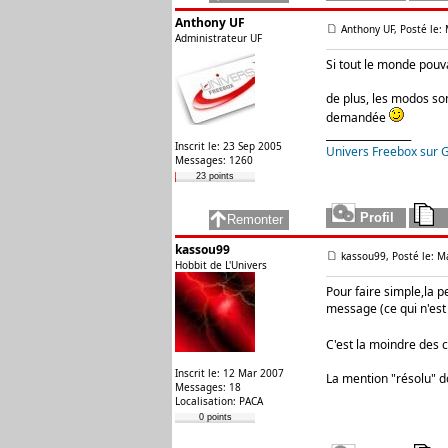
Anthony UF
Anthony UF, Posté le:
Administrateur UF
Si tout le monde pouva
de plus, les modos so
demandée
_________________
Inscrit le: 23 Sep 2005
Univers Freebox sur 
Messages: 1260
23 points
kassou99
kassou99, Posté le: M
Hobbit de L'Univers
Pour faire simple,la 
message (ce qui n'est 
C'est la moindre des c
Inscrit le: 12 Mar 2007
La mention "résolu" d
Messages: 18
Localisation: PACA
0 points