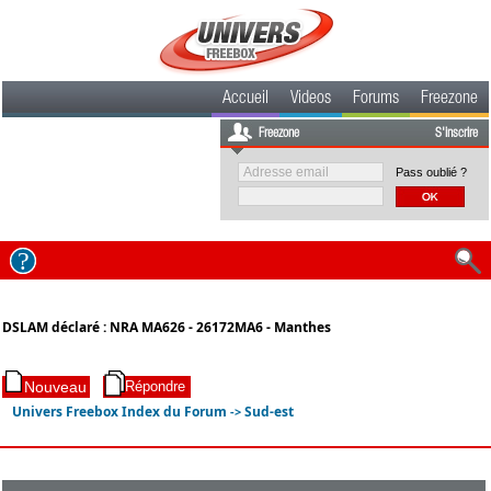
Accueil
Videos
Forums
Freezone
Freezone
S'inscrire
Pass oublié ?
DSLAM déclaré : NRA MA626 - 26172MA6 - Manthes
Univers Freebox Index du Forum
Sud-est
->