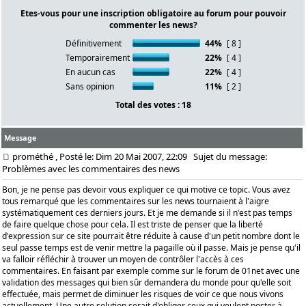
Etes-vous pour une inscription obligatoire au forum pour pouvoir
commenter les news?
Définitivement
44%
[ 8 ]
Temporairement
22%
[ 4 ]
En aucun cas
22%
[ 4 ]
Sans opinion
11%
[ 2 ]
Total des votes : 18
Message
prométhé
, Posté le: Dim 20 Mai 2007, 22:09
Sujet du message:
Problèmes avec les commentaires des news
Bon, je ne pense pas devoir vous expliquer ce qui motive ce topic. Vous avez
tous remarqué que les commentaires sur les news tournaient à l'aigre
systématiquement ces derniers jours. Et je me demande si il n'est pas temps
de faire quelque chose pour cela. Il est triste de penser que la liberté
d'expression sur ce site pourrait être réduite à cause d'un petit nombre dont le
seul passe temps est de venir mettre la pagaille où il passe. Mais je pense qu'il
va falloir réfléchir à trouver un moyen de contrôler l'accès à ces
commentaires. En faisant par exemple comme sur le forum de 01net avec une
validation des messages qui bien sûr demandera du monde pour qu'elle soit
effectuée, mais permet de diminuer les risques de voir ce que nous vivons
actuellement. Une autre solution serait d'obliger ceux qui veulent poster à