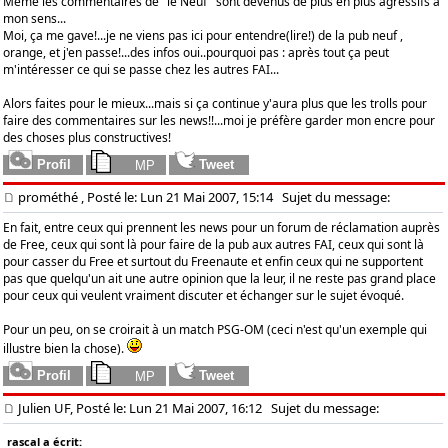
Même les commentaires de "le Neuf" sont devenus de plus en plus agressifs à
mon sens...
Moi, ça me gave!...je ne viens pas ici pour entendre(lire!) de la pub neuf ,
orange, et j'en passe!...des infos oui..pourquoi pas : après tout ça peut
m'intéresser ce qui se passe chez les autres FAI...
Alors faites pour le mieux...mais si ça continue y'aura plus que les trolls pour
faire des commentaires sur les news!!...moi je préfère garder mon encre pour
des choses plus constructives!
prométhé
, Posté le: Lun 21 Mai 2007, 15:14
Sujet du message:
En fait, entre ceux qui prennent les news pour un forum de réclamation auprès
de Free, ceux qui sont là pour faire de la pub aux autres FAI, ceux qui sont là
pour casser du Free et surtout du Freenaute et enfin ceux qui ne supportent
pas que quelqu'un ait une autre opinion que la leur, il ne reste pas grand place
pour ceux qui veulent vraiment discuter et échanger sur le sujet évoqué.
Pour un peu, on se croirait à un match PSG-OM (ceci n'est qu'un exemple qui
illustre bien la chose).
Julien UF, Posté le: Lun 21 Mai 2007, 16:12
Sujet du message:
rascal a écrit: