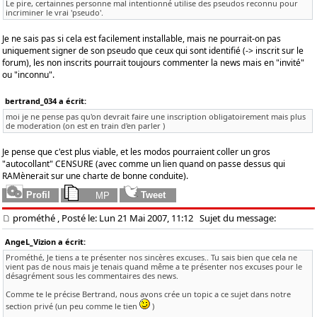
Le pire, certainnes personne mal intentionné utilise des pseudos reconnu pour
incriminer le vrai 'pseudo'.
Je ne sais pas si cela est facilement installable, mais ne pourrait-on pas
uniquement signer de son pseudo que ceux qui sont identifié (-> inscrit sur le
forum), les non inscrits pourrait toujours commenter la news mais en "invité"
ou "inconnu".
bertrand_034 a écrit:
moi je ne pense pas qu'on devrait faire une inscription obligatoirement mais plus
de moderation (on est en train d'en parler )
Je pense que c'est plus viable, et les modos pourraient coller un gros
"autocollant" CENSURE (avec comme un lien quand on passe dessus qui
RAMènerait sur une charte de bonne conduite).
prométhé
, Posté le: Lun 21 Mai 2007, 11:12
Sujet du message:
AngeL_Vizion a écrit:
Prométhé, Je tiens a te présenter nos sincères excuses.. Tu sais bien que cela ne
vient pas de nous mais je tenais quand même a te présenter nos excuses pour le
désagrément sous les commentaires des news.
Comme te le précise Bertrand, nous avons crée un topic a ce sujet dans notre
section privé (un peu comme le tien
)