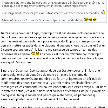
Plusieurs solutions ont été évoquer. Une Assemblée Générale aura bientôt lieu, je
pense que des changements devraient intervenir assez rapidement.
Plus largement, n'hésitez pas a nous transmettre vos attentes, vos demandes...
Tite confidence du forum --> On vous prépare pas mal de choses
Tu n'as pas à t'excuser Angel, mon topic n'est pas du aux mots déplaisants de
Derrick, mais au fait que ce genre de personne est une gêne pour toute notre
communauté et pas seulement pour un individu. En plus comme je suis du
genre à mettre les pieds dans le plat quand quelque chose ne va pas et à aller
à contre courant lorsqu'il le faut, je me ramasse de temps en temps des
réponses de ce genre.
Et sinon, c'est moi qui m'excuse car mon topic
peut sonner comme un reproche et une critique par rapport à votre politique
alors qu'il n'en est rien.
Sinon, je précise ma réponse au sondage qui était temporaire. En fait, une
bonne solution serait peut-être de mettre en place le système de
commentaires réservés aux membres du forum uniquement en période de
modération des news. Comme cela il y aurait moins besoin de filtrer les
messages et les commentaires pourraient continuer à êtres envoyés. Car dans
le système actuel, les discussions sont coupées et comme il ne peut y avoir de
dialogue du fait que l'on ne voit pas ce qui a été posté, les personnes qui
aimeraient poster ne le font pas et laissent tomber le sujet.
Sinon, bravo pour votre travail et ne vous laissez pas décourager par la bêtise