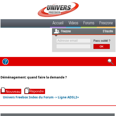
Accueil
Videos
Forums
Freezone
Freezone
S'inscrire
Pass oublié ?
Déménagement: quand faire la demande ?
Univers Freebox Index du Forum
Ligne ADSL2+
->