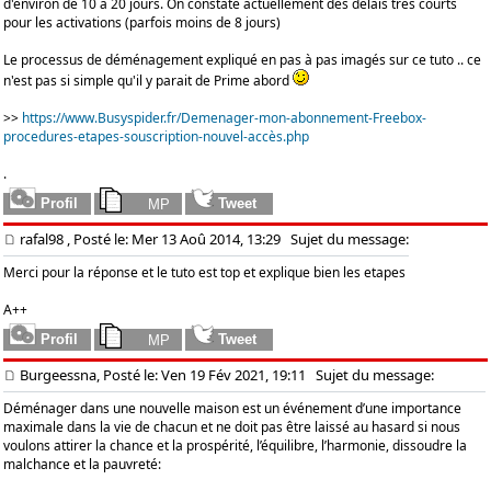
d'environ de 10 à 20 jours. On constate actuellement des délais très courts
pour les activations (parfois moins de 8 jours)
Le processus de déménagement expliqué en pas à pas imagés sur ce tuto .. ce
n'est pas si simple qu'il y parait de Prime abord
>>
https://www.Busyspider.fr/Demenager-mon-abonnement-Freebox-
procedures-etapes-souscription-nouvel-accès.php
.
rafal98
, Posté le: Mer 13 Aoû 2014, 13:29
Sujet du message:
Merci pour la réponse et le tuto est top et explique bien les etapes
A++
Burgeessna, Posté le: Ven 19 Fév 2021, 19:11
Sujet du message:
Déménager dans une nouvelle maison est un événement d’une importance
maximale dans la vie de chacun et ne doit pas être laissé au hasard si nous
voulons attirer la chance et la prospérité, l’équilibre, l’harmonie, dissoudre la
malchance et la pauvreté: