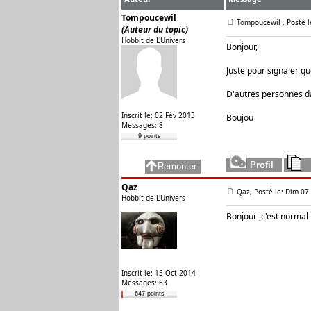
Tompoucewil
Tompoucewil
, Posté 
(Auteur du topic)
Hobbit de L'Univers
Bonjour,
Juste pour signaler q
D'autres personnes d
Inscrit le: 02 Fév 2013
Boujou
Messages: 8
9 points
Qaz
Qaz, Posté le: Dim 07
Hobbit de L'Univers
Bonjour ,c'est normal
Inscrit le: 15 Oct 2014
Messages: 63
647 points