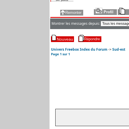
647 points
Montrer les messages depuis:
Univers Freebox Index du Forum
->
Sud-est
Page
1
sur
1