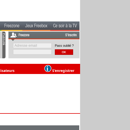
Freezone
Jeux Freebox
Ce soir à la TV
Freezone
S'inscrire
Pass oublié ?
lisateurs
S'enregistrer