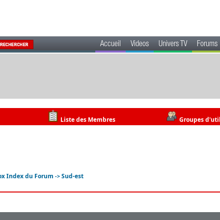
Accueil
Videos
Univers TV
Forums
Liste des Membres
Groupes d'uti
ox Index du Forum
Sud-est
->