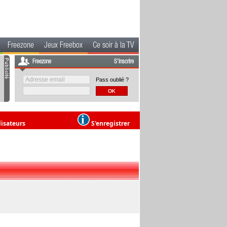
Freezone
Jeux Freebox
Ce soir à la TV
Freezone
S'inscrire
Pass oublié ?
lisateurs
S'enregistrer