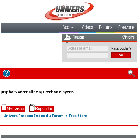
Accueil
Videos
Forums
Freezone
Freezone
S'inscrire
Pass oublié ?
[Asphalt/Adrenaline 6] Freebox Player 6
Univers Freebox Index du Forum
Free Store
->