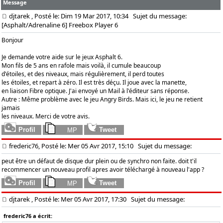
Message
djtarek
, Posté le: Dim 19 Mar 2017, 10:34
Sujet du message:
[Asphalt/Adrenaline 6] Freebox Player 6
Bonjour
Je demande votre aide sur le jeux Asphalt 6.
Mon fils de 5 ans en rafole mais voilà, il cumule beaucoup
d'étoiles, et des niveaux, mais régulièrement, il perd toutes
les étoiles, et repart à zéro. Il est très déçu. Il joue avec la manette,
en liaison Fibre optique. J'ai envoyé un Mail à l'éditeur sans réponse.
Autre : Même problème avec le jeu Angry Birds. Mais ici, le jeu ne retient
jamais
les niveaux. Merci de votre avis.
frederic76, Posté le: Mer 05 Avr 2017, 15:10
Sujet du message:
peut être un défaut de disque dur plein ou de synchro non faite. doit t'il
recommencer un nouveau profil apres avoir téléchargé à nouveau l'app ?
djtarek
, Posté le: Mer 05 Avr 2017, 17:30
Sujet du message:
frederic76 a écrit: