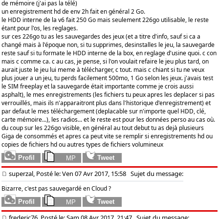
de mémoire (j'ai pas la télé)
un enregistrement hd de env 2h fait en général 2 Go.
le HDD interne de la v6 fait 250 Go mais seulement 226go utilisable, le reste
étant pour l'os, les reglages.
sur ces 226go tu as les sauvegardes des jeux (et a titre d'info, sauf si ca a
changé mais à l'époque non, si tu supprimes, desinstalles le jeu, la sauvegarde
reste sauf si tu formate le HDD interne de la box, en reglage d'usine quoi. c con
mais c comme ca. c au cas, je pense, si l'on voulait refaire le jeu plus tard, on
aurait juste le jeu lui meme à télécharger, c tout. mais c chiant si tu ne veux
plus jouer a un jeu, tu perds facilement 500mo, 1 Go selon les jeux. j'avais test
le SIM freeplay et la sauvegarde était importante comme je crois aussi
asphalt), le mes enregistrements (les fichiers tu peux apres les deplacer si pas
verrouillés, mais ils n'apparaitront plus dans l'historique d'enregistrement) et
par defaut le mes téléchargement (deplacable sur n'importe quel HDD, clé,
carte mémoire...), les radios... et le reste est pour les données perso au cas où.
du coup sur les 226go visible, en général au tout debut tu as dejà plusieurs
Giga de consommés et apres ca peut vite se remplir si enregistrements hd ou
copies de fichiers hd ou autres types de fichiers volumineux
superzal, Posté le: Ven 07 Avr 2017, 15:58
Sujet du message:
Bizarre, c'est pas sauvegardé en Cloud ?
frederic76, Posté le: Sam 08 Avr 2017, 21:47
Sujet du message: