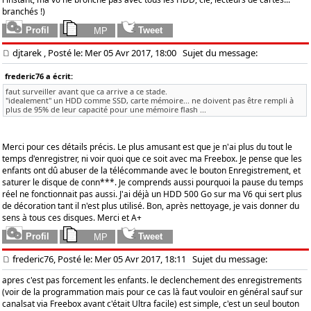
branchés !)
djtarek
, Posté le: Mer 05 Avr 2017, 18:00
Sujet du message:
frederic76 a écrit:
faut surveiller avant que ca arrive a ce stade.
"idealement" un HDD comme SSD, carte mémoire... ne doivent pas être rempli à
plus de 95% de leur capacité pour une mémoire flash ...
Merci pour ces détails précis. Le plus amusant est que je n'ai plus du tout le
temps d'enregistrer, ni voir quoi que ce soit avec ma Freebox. Je pense que les
enfants ont dû abuser de la télécommande avec le bouton Enregistrement, et
saturer le disque de conn***. Je comprends aussi pourquoi la pause du temps
réel ne fonctionnait pas aussi. J'ai déjà un HDD 500 Go sur ma V6 qui sert plus
de décoration tant il n'est plus utilisé. Bon, après nettoyage, je vais donner du
sens à tous ces disques. Merci et A+
frederic76, Posté le: Mer 05 Avr 2017, 18:11
Sujet du message:
apres c'est pas forcement les enfants. le declenchement des enregistrements
(voir de la programmation mais pour ce cas là faut vouloir en général sauf sur
canalsat via Freebox avant c'était Ultra facile) est simple, c'est un seul bouton