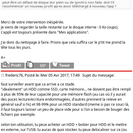
peut être un défaut de disque dur plein ou de synchro non faite. doit t'il
recommencer un nouveau profil apres avoir téléchargé à nouveau l'app ?
Merci de votre intervention inéspérée.
Je viens de regarder la taille restante sur le disque interne : 0 Ko (oups).
L'appli est toujours présente dans "Mes applications".
J'ai donc du nettoyage à faire. Prions que cela suffira car le p'tit me prend la
tête tous les jours.
A+
frederic76, Posté le: Mer 05 Avr 2017, 17:49
Sujet du message:
faut surveiller avant que ca arrive a ce stade.
"idealement" un HDD comme SSD, carte mémoire... ne doivent pas être rempli
à plus de 95% de leur capacité pour une mémoire flash (au cas où il y aurait
des puces lecture/ecriture endommagées, d'autres prennent la releve en
général sauf si hs) et 98-99% pour un HDD standard (meme si pas ce souci là,
il faut toujours laisser un peu de place vide pour si l'on a besoin de bouger des
fichiers par exemple.
selon ton utilisation, tu peux acheter un HDD + boitier pour HDD et le mettre
en externe, sur l'USB. tu auras de quoi stocker. tu peux delocaliser sur ce (ou