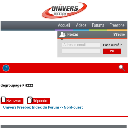
Accueil
Videos
Forums
Freezone
Freezone
S'inscrire
Pass oublié ?
dégroupage PH222
Univers Freebox Index du Forum
Nord-ouest
->