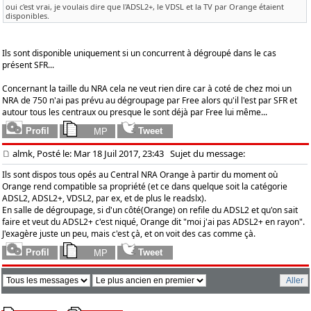
oui c'est vrai, je voulais dire que l'ADSL2+, le VDSL et la TV par Orange étaient
disponibles.
Ils sont disponible uniquement si un concurrent à dégroupé dans le cas
présent SFR...
Concernant la taille du NRA cela ne veut rien dire car à coté de chez moi un
NRA de 750 n'ai pas prévu au dégroupage par Free alors qu'il l'est par SFR et
autour tous les centraux ou presque le sont déjà par Free lui même...
almk, Posté le: Mar 18 Juil 2017, 23:43
Sujet du message:
Ils sont dispos tous opés au Central NRA Orange à partir du moment où
Orange rend compatible sa propriété (et ce dans quelque soit la catégorie
ADSL2, ADSL2+, VDSL2, par ex, et de plus le readslx).
En salle de dégroupage, si d'un côté(Orange) on refile du ADSL2 et qu'on sait
faire et veut du ADSL2+ c'est niqué, Orange dit "moi j'ai pas ADSL2+ en rayon".
J'exagère juste un peu, mais c'est çà, et on voit des cas comme çà.