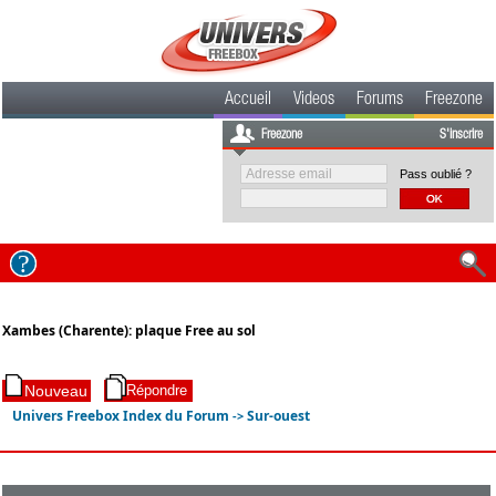
Accueil
Videos
Forums
Freezone
Freezone
S'inscrire
Pass oublié ?
Xambes (Charente): plaque Free au sol
Univers Freebox Index du Forum
Sur-ouest
->