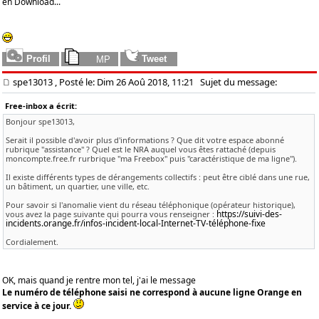
en Download...
spe13013
, Posté le: Dim 26 Aoû 2018, 11:21
Sujet du message:
Free-inbox a écrit:
Bonjour spe13013,
Serait il possible d'avoir plus d'informations ? Que dit votre espace abonné
rubrique "assistance" ? Quel est le NRA auquel vous êtes rattaché (depuis
moncompte.free.fr rurbrique "ma Freebox" puis "caractéristique de ma ligne").
Il existe différents types de dérangements collectifs : peut être ciblé dans une rue,
un bâtiment, un quartier, une ville, etc.
Pour savoir si l'anomalie vient du réseau téléphonique (opérateur historique),
https://suivi-des-
vous avez la page suivante qui pourra vous renseigner :
incidents.orange.fr/infos-incident-local-Internet-TV-téléphone-fixe
Cordialement.
OK, mais quand je rentre mon tel, j'ai le message
Le numéro de téléphone saisi ne correspond à aucune ligne Orange en
service à ce jour.