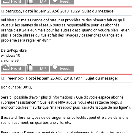
petrus55, Posté le: Sam 25 Aoû 2018, 13:29
Sujet du message:
oui bien sur mais Orange opérateur et propriétaire des réseaux fait ce qu il
veut sur les pannes du réseaux sous sa responsabilité pour les abonnés
orange c est 24 a 48h mais pour les autres c est "quand on voudra bien " et en
plus la petite phrase qui tue et fait des ravages ,"passer chez Orange et le
problème sera régler en 48h "
_________________
Delta/Pop/Fibre
windows 10
chrome 99
Free-inbox, Posté le: Sam 25 Aoû 2018, 19:11
Sujet du message:
Bonjour spe13013,
Serait il possible d'avoir plus d'informations ? Que dit votre espace abonné
rubrique "assistance" ? Quel est le NRA auquel vous êtes rattaché (depuis
moncompte.free.fr rurbrique "ma Freebox" puis "caractéristique de ma ligne").
Il existe différents types de dérangements collectifs : peut être ciblé dans une
rue, un bâtiment, un quartier, une ville, etc.
Pour savoir si l'anomalie vient du réseau téléphonique (opérateur historique),