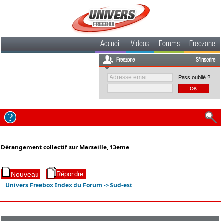
Accueil
Videos
Forums
Freezone
Freezone
S'inscrire
Pass oublié ?
Dérangement collectif sur Marseille, 13eme
Univers Freebox Index du Forum
Sud-est
->