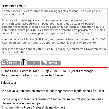
Free-inbox a écrit:
En effet spe13013, les caractéristiques de lignes étaient dans un de vos post, au
temps pour moi !
Il faut savoir que lorsqu'il y a un dérangement pour des pertes de
synchronisation (coupures), on peut, pour avoir plus de stabilité, baisser
exceptionnellement, le débit de votre ligne en faisant bien sûr attention à que le
débit soit suffisant pour tous les services. Evidemment, c'est provisoire ! Et le plus
souvent on ne touche qu'au profil de ligne pour le mettre en "sérénité".
Avec un débit de 8 Mbit/s (8449 kb/s), vous devez télécharger jusqu'à 1 Mo/s (1000
Ko/s) selon bien sûr, le nombre d'appareils connectés et si la TV est éteinte.
N'hésitez pas à me donner votre ID en MP pour que je puisse voir l'avancement de
l'incident collectif.
spe13013
, Posté le: Mer 05 Sep 2018, 11:14
Sujet du message:
Dérangement collectif sur marseille, 13eme
Salut à tous,
Bon bin voila, toujours en attente du "dérangement collectif" depuis fin juillet !!
Encore un grand Merci à "Free-Inbox" sur ce forum qui m'a donné quelques
informations vraiment sympa.
(Info. que même Free a "refusé" de me donner)