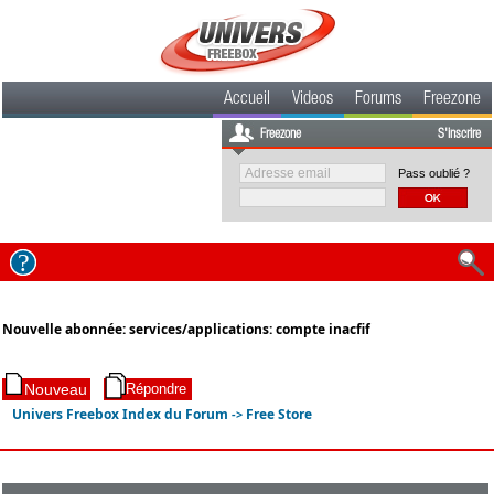
Accueil
Videos
Forums
Freezone
Freezone
S'inscrire
Pass oublié ?
Nouvelle abonnée: services/applications: compte inacfif
Univers Freebox Index du Forum
Free Store
->