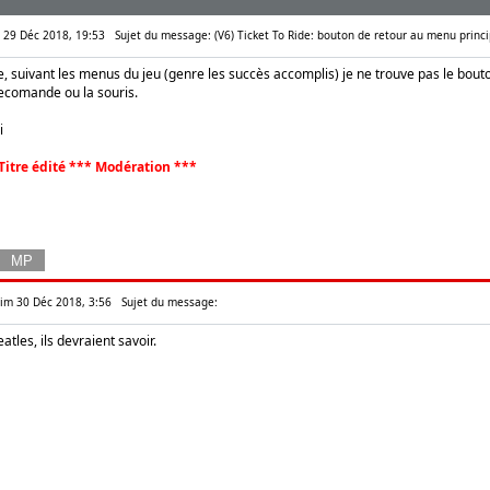
m 29 Déc 2018, 19:53
Sujet du message: (V6) Ticket To Ride: bouton de retour au menu princi
ide, suivant les menus du jeu (genre les succès accomplis) je ne trouve pas le bou
lecomande ou la souris.
i
Titre édité *** Modération ***
Dim 30 Déc 2018, 3:56
Sujet du message:
les, ils devraient savoir.