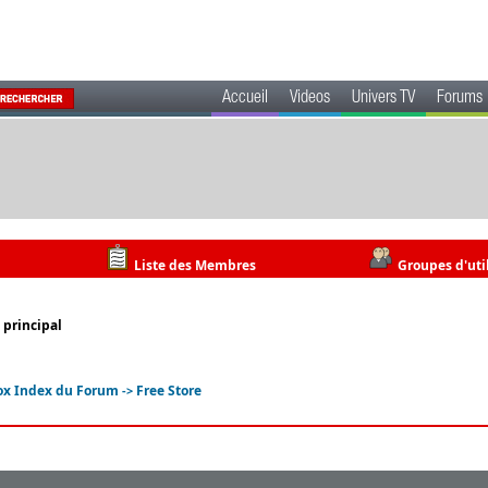
Accueil
Videos
Univers TV
Forums
Liste des Membres
Groupes d'uti
 principal
ox Index du Forum
Free Store
->