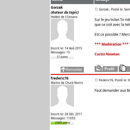
Gorzak
Gorzak
, Posté le: Sa
(Auteur du topic)
Hobbit de L'Univers
Sur le jeu ticket To r
que ce soit avec la te
Est ce possible ? Merc
*** Modération *** 
Inscrit le: 14 Aoû 2015
Messages: 15
Curtis Newton
17 points
frederic76
frederic76, Posté le: 
Maitre de Chuck Norris
Faut demander aux Beat
Inscrit le: 28 Déc 2011
Messages: 11033
15965 points