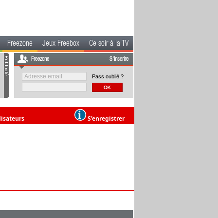
Freezone
Jeux Freebox
Ce soir à la TV
Freezone
S'inscrire
Pass oublié ?
lisateurs
S'enregistrer