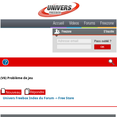
Accueil
Videos
Forums
Freezone
Freezone
S'inscrire
Pass oublié ?
(V6) Problème de jeu
Univers Freebox Index du Forum
Free Store
->