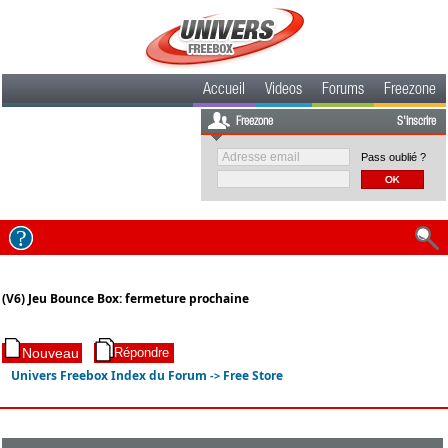
Accueil
Videos
Forums
Freezone
Freezone
S'inscrire
Pass oublié ?
(V6) Jeu Bounce Box: fermeture prochaine
Univers Freebox Index du Forum
Free Store
->