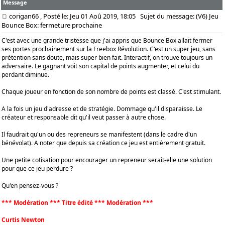
Message
corigan66
, Posté le: Jeu 01 Aoû 2019, 18:05
Sujet du message: (V6) Jeu
Bounce Box: fermeture prochaine
C'est avec une grande tristesse que j'ai appris que Bounce Box allait fermer
ses portes prochainement sur la Freebox Révolution. C'est un super jeu, sans
prétention sans doute, mais super bien fait. Interactif, on trouve toujours un
adversaire. Le gagnant voit son capital de points augmenter, et celui du
perdant diminue.
Chaque joueur en fonction de son nombre de points est classé. C'est stimulant.
A la fois un jeu d'adresse et de stratégie. Dommage qu'il disparaisse. Le
créateur et responsable dit qu'il veut passer à autre chose.
Il faudrait qu'un ou des repreneurs se manifestent (dans le cadre d'un
bénévolat). A noter que depuis sa création ce jeu est entièrement gratuit.
Une petite cotisation pour encourager un repreneur serait-elle une solution
pour que ce jeu perdure ?
Qu'en pensez-vous ?
*** Modération *** Titre édité *** Modération ***
Curtis Newton