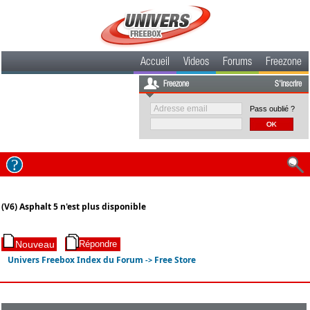
Accueil
Videos
Forums
Freezone
Freezone
S'inscrire
Pass oublié ?
(V6) Asphalt 5 n'est plus disponible
Univers Freebox Index du Forum
Free Store
->