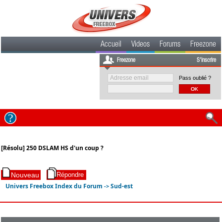
Accueil
Videos
Forums
Freezone
Freezone
S'inscrire
Pass oublié ?
[Résolu] 250 DSLAM HS d'un coup ?
Univers Freebox Index du Forum
Sud-est
->