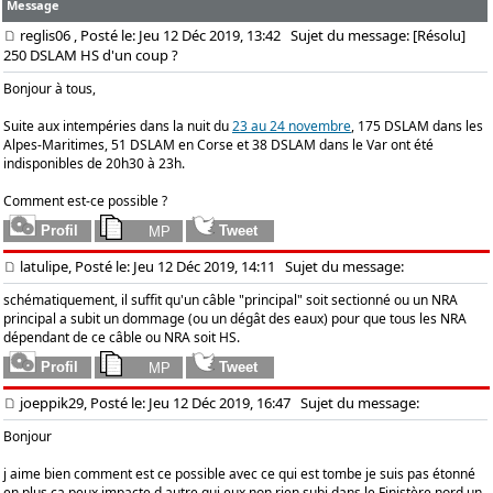
Message
reglis06
, Posté le: Jeu 12 Déc 2019, 13:42
Sujet du message: [Résolu]
250 DSLAM HS d'un coup ?
Bonjour à tous,
Suite aux intempéries dans la nuit du
23 au 24 novembre
, 175 DSLAM dans les
Alpes-Maritimes, 51 DSLAM en Corse et 38 DSLAM dans le Var ont été
indisponibles de 20h30 à 23h.
Comment est-ce possible ?
latulipe, Posté le: Jeu 12 Déc 2019, 14:11
Sujet du message:
schématiquement, il suffit qu'un câble "principal" soit sectionné ou un NRA
principal a subit un dommage (ou un dégât des eaux) pour que tous les NRA
dépendant de ce câble ou NRA soit HS.
joeppik29, Posté le: Jeu 12 Déc 2019, 16:47
Sujet du message:
Bonjour
j aime bien comment est ce possible avec ce qui est tombe je suis pas étonné
en plus ca peux impacte d autre qui eux non rien subi dans le Finistère nord un