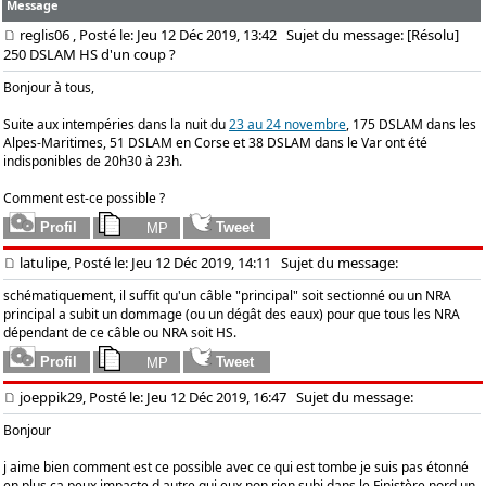
Message
reglis06
, Posté le: Jeu 12 Déc 2019, 13:42
Sujet du message: [Résolu]
250 DSLAM HS d'un coup ?
Bonjour à tous,
Suite aux intempéries dans la nuit du
23 au 24 novembre
, 175 DSLAM dans les
Alpes-Maritimes, 51 DSLAM en Corse et 38 DSLAM dans le Var ont été
indisponibles de 20h30 à 23h.
Comment est-ce possible ?
latulipe, Posté le: Jeu 12 Déc 2019, 14:11
Sujet du message:
schématiquement, il suffit qu'un câble "principal" soit sectionné ou un NRA
principal a subit un dommage (ou un dégât des eaux) pour que tous les NRA
dépendant de ce câble ou NRA soit HS.
joeppik29, Posté le: Jeu 12 Déc 2019, 16:47
Sujet du message:
Bonjour
j aime bien comment est ce possible avec ce qui est tombe je suis pas étonné
en plus ca peux impacte d autre qui eux non rien subi dans le Finistère nord un