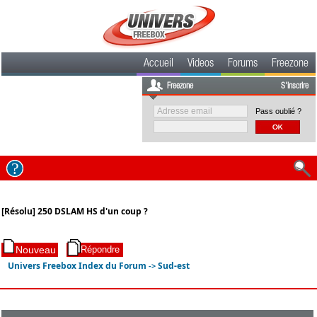
Accueil
Videos
Forums
Freezone
Freezone
S'inscrire
Pass oublié ?
[Résolu] 250 DSLAM HS d'un coup ?
Univers Freebox Index du Forum
Sud-est
->