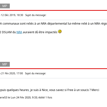
eu 12 Déc 2019, 18:30
Sujet du message:
A communaux sont reliés à un NRA départemental lui-même relié à un NRA régional
s 2 DSLAM du
NRA
auraient dû être impactés
n 21 Fév 2020, 17:00
Sujet du message:
depuis quelques heures
,
je suis à Nice, vous savez si Free à un soucis ? Merci
rie53 le Lun 24 Fév 2020, 9:33; édité 1 fois