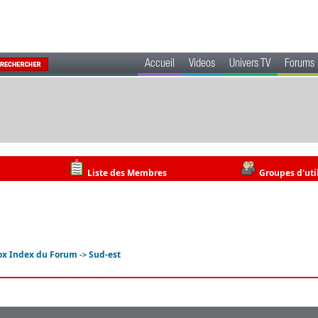
Accueil
Videos
Univers TV
Forums
Liste des Membres
Groupes d'uti
ox Index du Forum
Sud-est
->