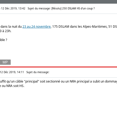
eu 12 Déc 2019, 13:42
Sujet du message: [Résolu] 250 DSLAM HS d'un coup ?
 dans la nuit du
23 au 24 novembre
, 175 DSLAM dans les Alpes-Maritimes, 51 D
0 à 23h.
ble ?
u 12 Déc 2019, 14:11
Sujet du message:
uffit qu'un câble "principal" soit sectionné ou un NRA principal a subit un domm
e ou NRA soit HS.