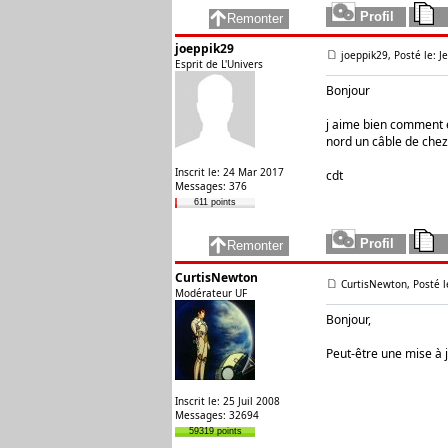
joeppik29
joeppik29, Posté le: J
Esprit de L'Univers
Bonjour
j aime bien comment e
nord un câble de chez
Inscrit le: 24 Mar 2017
cdt
Messages: 376
611 points
CurtisNewton
CurtisNewton, Posté l
Modérateur UF
Bonjour,
Peut-être une mise à j
Inscrit le: 25 Juil 2008
Messages: 32694
59319 points