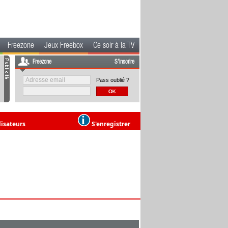
Freezone
Jeux Freebox
Ce soir à la TV
Freezone
S'inscrire
Pass oublié ?
lisateurs
S'enregistrer