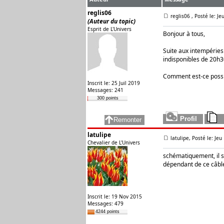
reglis06
reglis06
, Posté le: J
(Auteur du topic)
Esprit de L'Univers
Bonjour à tous,
Suite aux intempéries
indisponibles de 20h3
Comment est-ce possi
Inscrit le: 25 Juil 2019
Messages: 241
300 points
latulipe
latulipe, Posté le: Je
Chevalier de L'Univers
schématiquement, il s
dépendant de ce câbl
Inscrit le: 19 Nov 2015
Messages: 479
4244 points