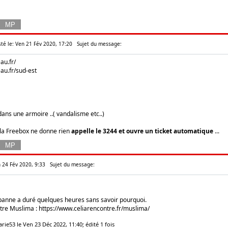
té le: Ven 21 Fév 2020, 17:20
Sujet du message:
au.fr/
au.fr/sud-est
dans une armoire ..( vandalisme etc..)
 la Freebox ne donne rien
appelle le 3244 et ouvre un ticket automatique
...
n 24 Fév 2020, 9:33
Sujet du message:
 panne a duré quelques heures sans savoir pourquoi.
ntre Muslima :
https://www.celiarencontre.fr/muslima/
rie53 le Ven 23 Déc 2022, 11:40; édité 1 fois