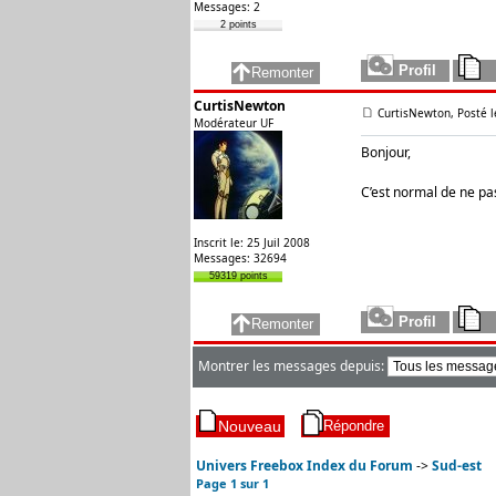
Messages: 2
2 points
CurtisNewton
CurtisNewton, Posté l
Modérateur UF
Bonjour,
C’est normal de ne pa
Inscrit le: 25 Juil 2008
Messages: 32694
59319 points
Montrer les messages depuis:
Univers Freebox Index du Forum
->
Sud-est
Page
1
sur
1