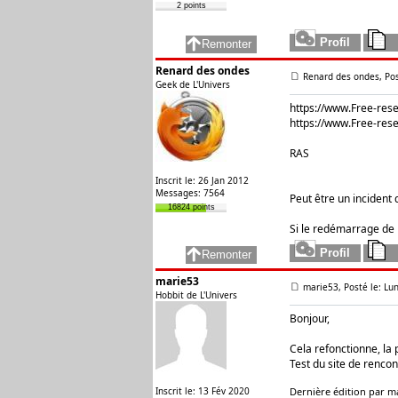
2 points
Renard des ondes
Renard des ondes, Pos
Geek de L'Univers
https://www.Free-rese
https://www.Free-rese
RAS
Inscrit le: 26 Jan 2012
Messages: 7564
Peut être un incident 
16824 points
Si le redémarrage de
marie53
marie53, Posté le: Lu
Hobbit de L'Univers
Bonjour,
Cela refonctionne, la
Test du site de renco
Inscrit le: 13 Fév 2020
Dernière édition par ma