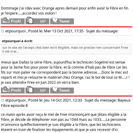
Dommage j'ai rdev avec Orange apres demain pour enfin avoir la Fibre en fin
je l'espere.....accordez vos violon !
etpourquoi
, Posté le: Mer 13 Oct 2021, 17:35
Sujet du message:
etpourquoi a écrit:
sur le site de l'arceps c'est bien ecrit éligible, mais ne precise rien concernant Free
il est vrai...
mieux que Dallas la série Fibre, aujourd’hui le technicien Sogetrel est venue
pour la 3eme fois pour poser la Fibre, et là comme d'hab pas de Fibre car les
fils sur mon palier ne correspondent pas la bonne adresse.....Donc le mec est
reparti et moi je retourne le matériel chez Orange, raz le bol de tout ce M.....r !
je vais attendre Free en Juin 2022 on verra bien.
etpourquoi
, Posté le: Jeu 14 Oct 2021, 12:33
Sujet du message: Bayeux
Fibre episode 8
ce matin après avoir reçu le mel de Free m’annonçant que j’étais éligible a la
Fibre, je décide de téléphoner non pas au 1044 mais au 1033.....La personne
m'annonce qu’effectivement je suis éligible a la Fibre, que les techniciens
étaient en train de finaliser les équipements et que je vais recevoir d'ici