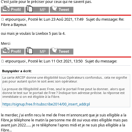
C'est juste pour le préciser pour ceux qui ne savent pas.
etpourquoi
, Posté le: Lun 23 Aoû 2021, 17:49
Sujet du message: Re:
Fibre a Bayeux
oui mais je voulais la Livebox 5 pas la 4.
Merci
etpourquoi
, Posté le: Lun 11 Oct 2021, 13:50
Sujet du message:
Busyspider a écrit:
La carte ARCEP donne une éligibilité tous Opérateurs confondus.. cela ne signifie
pas pour autant qu'on le soit avec son opérateur.
La preuve de l’éligibilité avec Free, seul le portail Free peut la donner.. alors que
donne le test sur le portail de Free ? Indique ton adresse précise. la réponse est
immédiate si on est éligible à la Fibre.
https://signup.free.fr/subscribe2014/00_insert_addr.pl
le merdier, j'ai enfin recu le mel de Free m'annoncant que je suis elligible a la
Fibre,je téléphone le matin la personne me dit oui vous etes elligible mais pas
avant juin 2022...... je re téléphone l'apres midi et je ne suis plus elligible a la
Fibre...