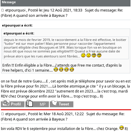
Message
etpourquoi
, Posté le: Jeu 12 Aoû 2021, 18:33
Sujet du message: Re:
(Fibre) A quand son arrivée à Bayeux ?
etpourquoi a écrit:
etpourquoi a écrit:
depuis le mois de fevrier 2019, le raccordement a la Fibre est effective, le boitier
"tudor" est sur mon palier! Mais personne pour raccorder l'appartement
pourtant elligible chez Bouygues et SFR .Mais lorsque l'on va en boutique on
nous dit que nous ne sommes pas elligible!!!!! Quand a Free aucune date de
prévue alors que les rues alentours sont fibrées...
Enfin !!! Enfin éligible a la Fibre....j'attends que Free me contact, d’après la
Free helpers, d'ici 1 semaine....
on se fout de notre Gueu.....E , cet après midi je téléphone pour savoir ou en est
la Fibre prévue pour fin 2021.....Là bombe atomique,je cite " il y a un blocage, la
Fibre est prévue décembre 2022 "autrement dit en 2023.....la c'est trop, mardi
RDV chez Orange pour enfin avoir la Fibre.... trop c'est trop... 8)
etpourquoi
, Posté le: Mer 18 Aoû 2021, 12:22
Sujet du message: Re:
(Fibre) A quand son arrivée à Bayeux ?
bin voila RDV le 6 septembre pour installation de la Fibre... chez Orange.
8)