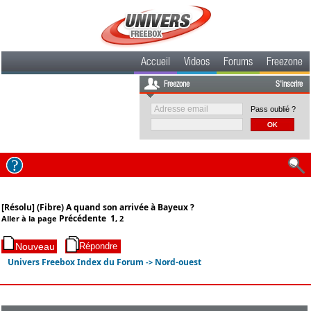
Accueil
Videos
Forums
Freezone
Freezone
S'inscrire
Pass oublié ?
[Résolu] (Fibre) A quand son arrivée à Bayeux ?
Précédente
1
Aller à la page
,
2
Univers Freebox Index du Forum
Nord-ouest
->