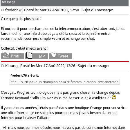
Message
frederic76, Posté le: Mer 17 Aoû 2022, 12:50
Sujet du message:
C ce que g dis plus haut !
Et oui, surtt pour un champion de la télécommunication, c'est aberrant. J'ai du
faire modifier une info d'abo et ça a été la croix et la bannière entre
recommandé, courriers simple +suivi et échange par chat.
_________________
Collectif, c'était mieux avant !
Kloung
, Posté le: Mer 17 Aoû 2022, 13:26
Sujet du message:
frederic76 a écrit:
Et oui, surtt pour un champion de la télécommunication, c'est aberrant.
C'est ça... Progrès technologique mais pas grand chose n'a changé depuis
Fernand Reynaud : "allô ! Pouvez vous me passer le 32 à Asnières ? "
Il y a quelques années, j'étais passé dans une boutique Orange pour souscrire
une offre Internet. Je ne sais plus pourquoi mais j'avais besoin d'aller sur
Internet pour finaliser l'affaire
- Ah mais nous sommes désolé, nous n'avons pas de connexion Internet dans