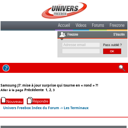
Accueil
Videos
Forums
Freezone
Freezone
S'inscrire
Pass oublié ?
Samsung J7: mise à jour surprise qui tourne en « rond » ?!
Précédente
1
2
Aller à la page
,
,
3
Univers Freebox Index du Forum
Les Terminaux
->