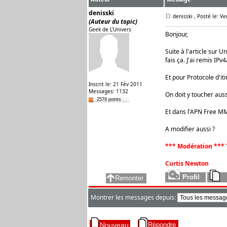
denisski
denisski
, Posté le: V
(Auteur du topic)
Geek de L'Univers
Bonjour,
Suite à l'article sur U
fais ça. J'ai remis IPv4
Et pour Protocole d'iti
Inscrit le: 21 Fév 2011
Messages: 1132
On doit y toucher auss
2579 points
Et dans l'APN Free MM
A modifier aussi ?
*** Modération *** 
Curtis Newton
Montrer les messages depuis: