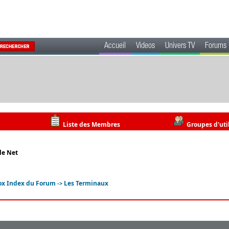
Accueil
Videos
Univers TV
Forums
Liste des Membres
Groupes d'uti
le Net
ox Index du Forum
Les Terminaux
->