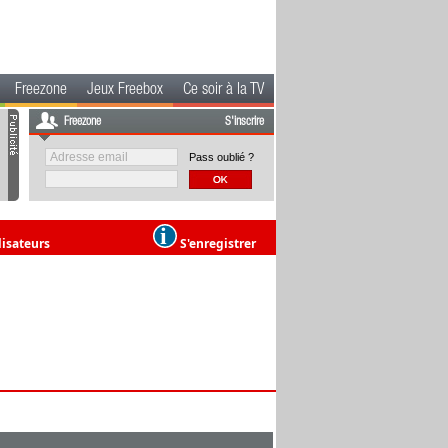
Freezone
Jeux Freebox
Ce soir à la TV
Freezone
S'inscrire
Pass oublié ?
lisateurs
S'enregistrer