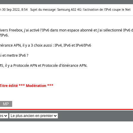
en 30 Sep 2022, 8:54
Sujet du message: Samsung A32 4G: l'activation de l'IPv6 coupe le Net
nivers Freebox, j'ai activé l'IPv6 dans mon espace abonné et j'ai sélectionné IPv6 d
/IPv6.
nérance APN, il y a 3 choix aussi : IPv4, IPv6 et IPv4/IPv6
i et mettre IPv6 ?
S, il y a Protocole APN et Protocole d'itinérance APN.
Titre édité *** Modération ***