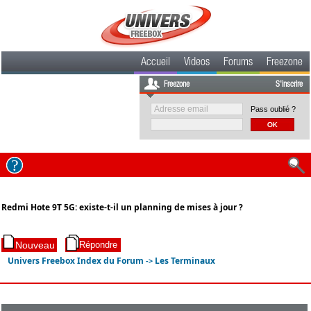
Accueil
Videos
Forums
Freezone
Freezone
S'inscrire
Pass oublié ?
Redmi Hote 9T 5G: existe-t-il un planning de mises à jour ?
Univers Freebox Index du Forum
Les Terminaux
->