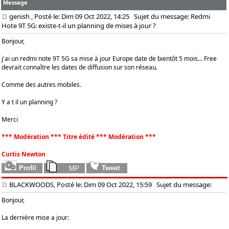
Message
genish
, Posté le: Dim 09 Oct 2022, 14:25
Sujet du message: Redmi
Hote 9T 5G: existe-t-il un planning de mises à jour ?
Bonjour,
j'ai un redmi note 9T 5G sa mise à jour Europe date de bientôt 5 mois... Free
devrait connaître les dates de diffusion sur son réseau.
Comme des autres mobiles.
Y a t il un planning ?
Merci
*** Modération *** Titre édité *** Modération ***
Curtis Newton
BLACKWOODS, Posté le: Dim 09 Oct 2022, 15:59
Sujet du message:
Bonjour,
La dernière mise a jour: