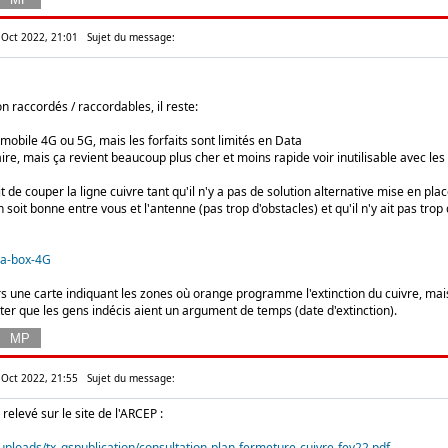
 Oct 2022, 21:01
Sujet du message:
 raccordés / raccordables, il reste:
mobile 4G ou 5G, mais les forfaits sont limités en Data
taire, mais ça revient beaucoup plus cher et moins rapide voir inutilisable avec les
t de couper la ligne cuivre tant qu'il n'y a pas de solution alternative mise en pl
n soit bonne entre vous et l'antenne (pas trop d'obstacles) et qu'il n'y ait pas 
/la-box-4G
vers une carte indiquant les zones où orange programme l'extinction du cuivre, mais
ter que les gens indécis aient un argument de temps (date d'extinction).
 Oct 2022, 21:55
Sujet du message:
elevé sur le site de l'ARCEP :
uploads/tx_gspublication/consultation-plan-fermeture-cuivre-fev22.pdf