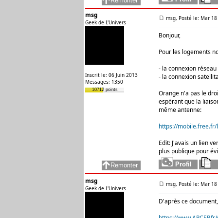
msg
msg, Posté le: Mar 18
Geek de L'Univers
Bonjour,
Pour les logements non
- la connexion réseau 
Inscrit le: 06 Juin 2013
- la connexion satelli
Messages: 1350
10712 points
Orange n'a pas le droi
espérant que la liaiso
même antenne:
https://mobile.free.fr
Edit: J'avais un lien 
plus publique pour évi
msg
msg, Posté le: Mar 18
Geek de L'Univers
D'après ce document, r
https://www.ARCEP.fr/