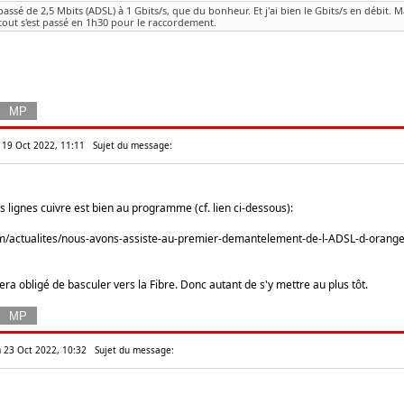
passé de 2,5 Mbits (ADSL) à 1 Gbits/s, que du bonheur. Et j'ai bien le Gbits/s en débit. M
 tout s'est passé en 1h30 pour le raccordement.
 19 Oct 2022, 11:11
Sujet du message:
lignes cuivre est bien au programme (cf. lien ci-dessous):
m/actualites/nous-avons-assiste-au-premier-demantelement-de-l-ADSL-d-orange
era obligé de basculer vers la Fibre. Donc autant de s'y mettre au plus tôt.
 23 Oct 2022, 10:32
Sujet du message: