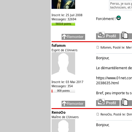
Perso, je suis 
technicien, et
Inscrit le: 25 Juil 2008
Forcément !
Messages: 32694
59319 points
fofomm
fofomm, Posté le: Mer
Esprit de L'Univers
Bonjour,
Le démantèlement des 
https://www.01net.co
Inscrit le: 03 Mai 2017
2038635.html
Messages: 354
909 points
Bref, peu importe tu s
RenoOo
RenoOo, Posté le: Dim
Maître de L'Univers
Bonjour,