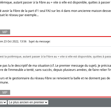
polémique, autant passer à la Fibre au + vite si elle est disponible, quittes à pas
mé avoir la Fibre de la part d'1 seul FAI sur les 4 dans mon ancienne maison dess
isait le réseau par exemple...
 Dim 23 Oct 2022, 13:56
Sujet du message:
 est la polémique, autant passer à la Fibre au + vite si elle est disponible, quittes à p
 pas lu le descriptif de ma situation (cf. Le premier message du sujet). Je précis
aire de l’immeuble a tenté, sans succès, depuis plusieurs années, de faire relier l’
urs et le gestionnaire du réseau Fibre se renvoient la balle et ne donnent pas de so
mmune.