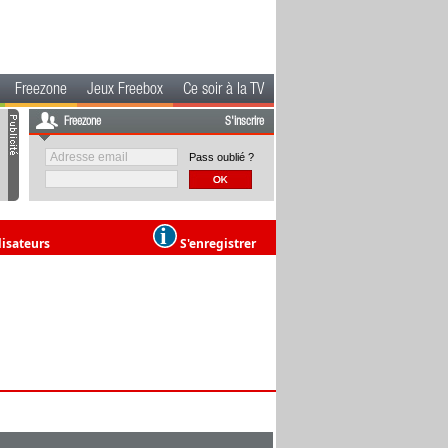
Freezone
Jeux Freebox
Ce soir à la TV
Freezone
S'inscrire
Pass oublié ?
lisateurs
S'enregistrer