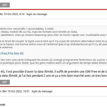
Mer 19 Oct 2022, 0:14
Sujet du message:
ents non raccordés / raccordables, il reste:
 réseau mobile 4G ou 5G, mais les forfaits sont limités en Data.
 satellitaire, mais ça revient beaucoup plus cher et moins rapide voir inutilisable avec l
 le droit de couper la ligne cuivre tant qu'il n'y a pas de solution alternative mise en
e la liaison soit bonne entre vous et l'antenne (pas trop d'obstacles) et qu'il n'y ai
e antenne.
e.free.fr/la-box-4G
un lien vers une carte indiquant les zones où orange programme l'extinction du cuivre, 
plus publique pour éviter que les gens indécis aient un argument de temps (date d'extinc
G, il est possible d'avoir la data illimité, il suffit de prendre une SIM Free et de 
a data illimité. Je l'ai fais pendant 2 ans et ça a très bien marché avec un tres bon
e: Mer 19 Oct 2022, 10:51
Sujet du message:
crit: