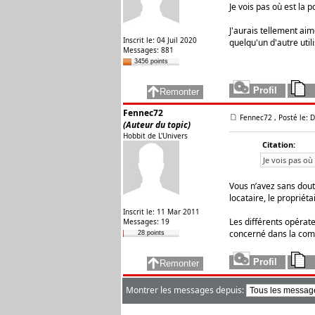
Je vois pas où est la 
J'aurais tellement ai
Inscrit le: 04 Juil 2020
quelqu'un d'autre util
Messages: 881
3456 points
Fennec72
Fennec72
, Posté le:
(Auteur du topic)
Hobbit de L'Univers
Citation:
Je vois pas où
Vous n’avez sans doute
locataire, le propriét
Inscrit le: 11 Mar 2011
Les différents opérate
Messages: 19
concerné dans la co
28 points
Montrer les messages depuis: