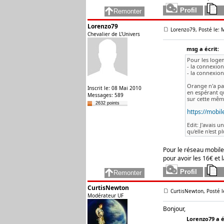
Lorenzo79
Lorenzo79, Posté le: 
Chevalier de L'Univers
msg a écrit:
Pour les logem
- la connexion
- la connexion
Orange n'a pas
Inscrit le: 08 Mai 2010
en espérant qu
Messages: 589
sur cette mêm
2632 points
https://mobil
Edit: J'avais 
qu'elle n'est 
Pour le réseau mobile 4
pour avoir les 16€ et l
CurtisNewton
CurtisNewton, Posté l
Modérateur UF
Bonjour,
Lorenzo79 a é