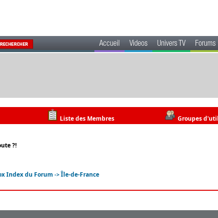
Accueil
Videos
Univers TV
Forums
Liste des Membres
Groupes d'uti
ute ?!
ox Index du Forum
Île-de-France
->