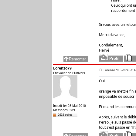
Fibre.
Ceux qui ont un
raccordement 
Si vous avez un retour
Merci d’avance,
Cordialement,
Hervé
Lorenzo79
Lorenzo79, Posté le: 
Chevalier de L'Univers
Oui,
orange va mettre fin 
impossible de souscri
Inscrit le: 08 Mai 2010
Et quand les communes
Messages: 589
2632 points
Après, suivant le déb
Perso, je suis passé de
tout s'est passé en 1