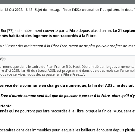
 Mar 18 Oct 2022, 18:42
Sujet du message: Fin de l'xDSL: un email de Free qui sème le doute 
oi (77), est entièrement couverte par la Fibre depuis plus d'un an.
Le 21 septem
nnés habitant des logements non-raccordés à la Fibre.
 : "Passez dès maintenant à la Fibre Free, avant de ne plus pouvoir profiter de vos s
(e),
rmons que dans le cadre du Plan France Très Haut Débit initié par le gouvernement, vis
ibre d’ici 2025, l’arrêt du réseau ADSL est programmé dans quelques mois sur l’ensemb
ous vos services, vous devez passer à la Fibre Free,...".
es service de la commune en charge du numérique, la fin de l'ADSL ne devrait
 Free n'aurait comme seul but que de pousser à passer à la Fibre, alors qu'il n
rtante:
nnés qui ne pourront pas être raccordés à la Fibre lorsque la fin de l'ADSL sera e
locataires dans des immeubles pour lesquels les bailleurs échouent depuis plusie