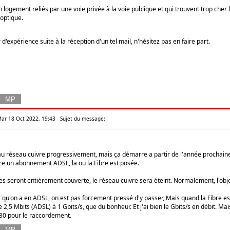
 logement reliés par une voie privée à la voie publique et qui trouvent trop cher l
optique.
 d'expérience suite à la réception d'un tel mail, n'hésitez pas en faire part.
Mar 18 Oct 2022, 19:43
Sujet du message:
au réseau cuivre progressivement, mais ça démarre a partir de l'année prochain
re un abonnement ADSL, la ou la Fibre est posée.
 seront entièrement couverte, le réseau cuivre sera éteint. Normalement, l'objec
it qu'on a en ADSL, on est pas forcement pressé d'y passer, Mais quand la Fibre 
 2,5 Mbits (ADSL) à 1 Gbits/s, que du bonheur. Et j'ai bien le Gbits/s en débit. Mai
h30 pour le raccordement.