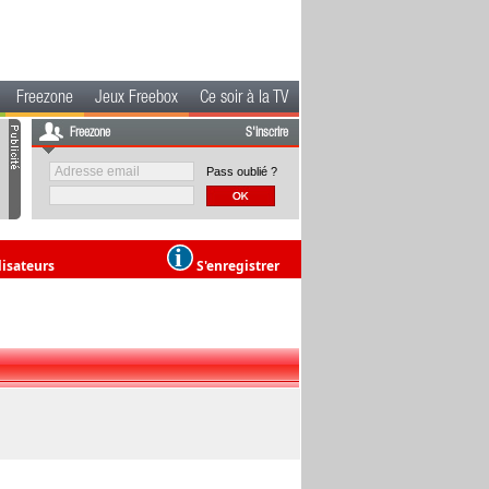
Freezone
Jeux Freebox
Ce soir à la TV
Freezone
S'inscrire
Pass oublié ?
lisateurs
S'enregistrer