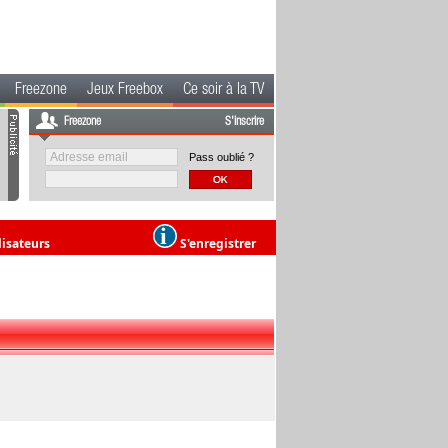
Freezone
Jeux Freebox
Ce soir à la TV
Freezone
S'inscrire
Pass oublié ?
lisateurs
S'enregistrer