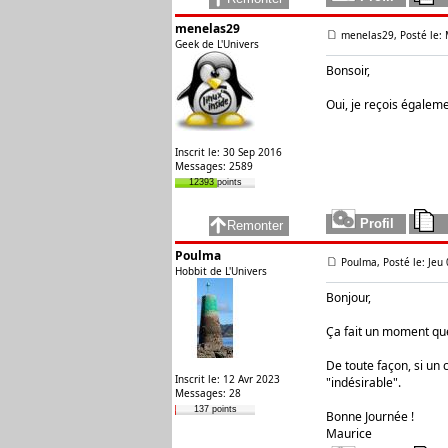
menelas29
menelas29, Posté le: 
Geek de L'Univers
Bonsoir,
Oui, je reçois égalem
Inscrit le: 30 Sep 2016
Messages: 2589
12393 points
Poulma
Poulma, Posté le: Jeu
Hobbit de L'Univers
Bonjour,
Ça fait un moment que 
De toute façon, si un
Inscrit le: 12 Avr 2023
"indésirable".
Messages: 28
137 points
Bonne Journée !
Maurice