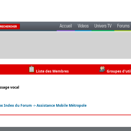
Accueil
Videos
Univers TV
Forums
Liste des Membres
Groupes d'uti
ssage vocal
ox Index du Forum
Assistance Mobile Métropole
->