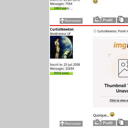
Messages: 7564
16824 points
CurtisNewton
CurtisNewton, Posté l
Modérateur UF
Inscrit le: 25 Juil 2008
Messages: 32694
59319 points
Quoique...