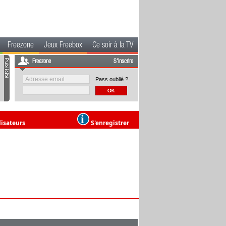
Freezone
Jeux Freebox
Ce soir à la TV
Freezone
S'inscrire
Pass oublié ?
lisateurs
S'enregistrer