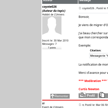
Auteur
Message
coyote026
coyote026
, Posté le:
(Auteur du topic)
Hobbit de L'Univers
Bonsoir,
Je viens de migrer d'O
J'ai beau chercher su
que mon correspondan
Inscrit le: 30 Mar 2010
Messages: 7
Exemple:
7 points
Citation:
Messagerie "6
La notification de mon
Merci d'avance pour v
*** Modération *** 
Curtis Newton
rr
rr, Posté le: Mar 06 F
Esprit de L'Univers