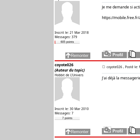
Je me demande si acti
https://mobile.free.f
Inscrit le: 21 Mar 2018
Messages: 379
605 points
coyote026
coyote026
, Posté le:
(Auteur du topic)
Hobbit de L'Univers
J'ai déjà la messageri
Inscrit le: 30 Mar 2010
Messages: 7
7 points