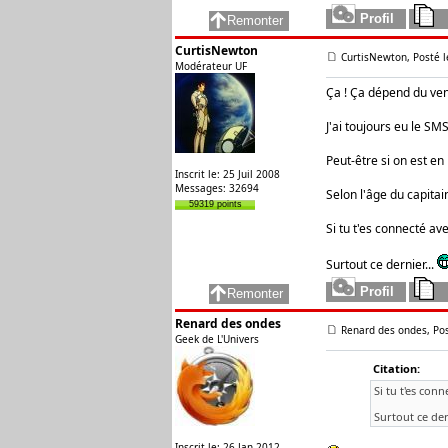
CurtisNewton
CurtisNewton, Posté l
Modérateur UF
Ça ! Ça dépend du vent
J'ai toujours eu le SM
Peut-être si on est en
Inscrit le: 25 Juil 2008
Messages: 32694
Selon l'âge du capitai
59319 points
Si tu t'es connecté av
Surtout ce dernier...
Renard des ondes
Renard des ondes, Pos
Geek de L'Univers
Citation:
Si tu t'es con
Surtout ce der
Inscrit le: 26 Jan 2012