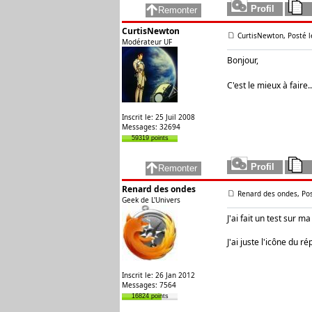
CurtisNewton
CurtisNewton, Posté l
Modérateur UF
Bonjour,
C'est le mieux à faire
Inscrit le: 25 Juil 2008
Messages: 32694
59319 points
Renard des ondes
Renard des ondes, Pos
Geek de L'Univers
J'ai fait un test sur 
J'ai juste l'icône du 
Inscrit le: 26 Jan 2012
Messages: 7564
16824 points