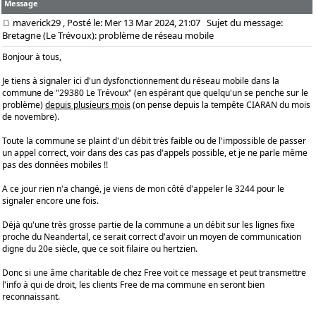
Message
maverick29
, Posté le: Mer 13 Mar 2024, 21:07
Sujet du message:
Bretagne (Le Trévoux): problème de réseau mobile
Bonjour à tous,
Je tiens à signaler ici d'un dysfonctionnement du réseau mobile dans la
commune de "29380 Le Trévoux" (en espérant que quelqu'un se penche sur le
problème)
depuis plusieurs mois
(on pense depuis la tempête CIARAN du mois
de novembre).
Toute la commune se plaint d'un débit très faible ou de l'impossible de passer
un appel correct, voir dans des cas pas d'appels possible, et je ne parle même
pas des données mobiles !!
A ce jour rien n'a changé, je viens de mon côté d'appeler le 3244 pour le
signaler encore une fois.
Déjà qu'une très grosse partie de la commune a un débit sur les lignes fixe
proche du Neandertal, ce serait correct d'avoir un moyen de communication
digne du 20e siècle, que ce soit filaire ou hertzien.
Donc si une âme charitable de chez Free voit ce message et peut transmettre
l'info à qui de droit, les clients Free de ma commune en seront bien
reconnaissant.