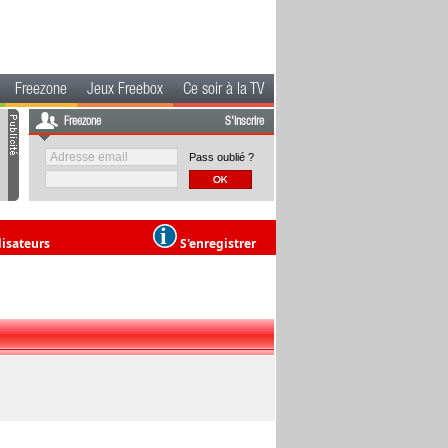
Freezone
Jeux Freebox
Ce soir à la TV
Freezone
S'inscrire
Pass oublié ?
lisateurs
S'enregistrer