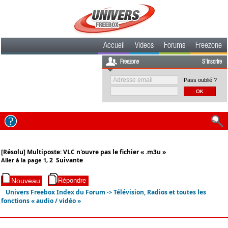
Accueil
Videos
Forums
Freezone
Freezone
S'inscrire
Pass oublié ?
[Résolu] Multiposte: VLC n'ouvre pas le fichier « .m3u »
2
Suivante
Aller à la page
1
,
Univers Freebox Index du Forum
Télévision, Radios et toutes les
->
fonctions « audio / vidéo »