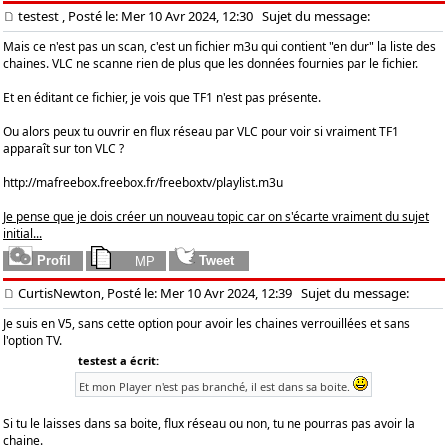
testest
, Posté le: Mer 10 Avr 2024, 12:30
Sujet du message:
Mais ce n'est pas un scan, c'est un fichier m3u qui contient "en dur" la liste des
chaines. VLC ne scanne rien de plus que les données fournies par le fichier.
Et en éditant ce fichier, je vois que TF1 n'est pas présente.
Ou alors peux tu ouvrir en flux réseau par VLC pour voir si vraiment TF1
apparaît sur ton VLC ?
http://mafreebox.freebox.fr/freeboxtv/playlist.m3u
Je pense que je dois créer un nouveau topic car on s'écarte vraiment du sujet
initial...
CurtisNewton, Posté le: Mer 10 Avr 2024, 12:39
Sujet du message:
Je suis en V5, sans cette option pour avoir les chaines verrouillées et sans
l'option TV.
testest a écrit:
Et mon Player n'est pas branché, il est dans sa boite.
Si tu le laisses dans sa boite, flux réseau ou non, tu ne pourras pas avoir la
chaine.