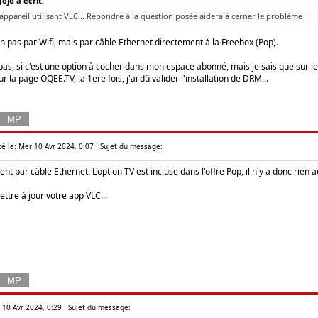
ojo a écrit:
appareil utilisant VLC... Répondre à la question posée aidera à cerner le problème
n pas par Wifi, mais par câble Ethernet directement à la Freebox (Pop).
s pas, si c'est une option à cocher dans mon espace abonné, mais je sais que sur l
 la page OQEE.TV, la 1ere fois, j'ai dû valider l'installation de DRM...
té le: Mer 10 Avr 2024, 0:07
Sujet du message:
t par câble Ethernet. L'option TV est incluse dans l'offre Pop, il n'y a donc rien ac
ettre à jour votre app VLC...
r 10 Avr 2024, 0:29
Sujet du message: