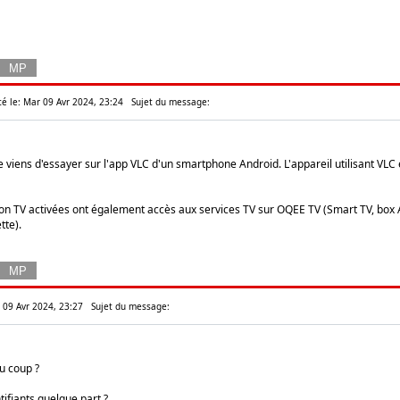
té le: Mar 09 Avr 2024, 23:24
Sujet du message:
e viens d'essayer sur l'app VLC d'un smartphone Android. L'appareil utilisant VLC
on TV activées ont également accès aux services TV sur OQEE TV (Smart TV, box
tte).
r 09 Avr 2024, 23:27
Sujet du message:
u coup ?
tifiants quelque part ?