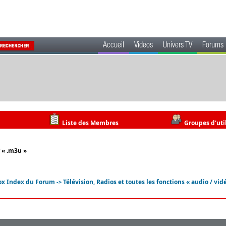
Accueil
Videos
Univers TV
Forums
Liste des Membres
Groupes d'uti
r « .m3u »
ox Index du Forum
Télévision, Radios et toutes les fonctions « audio / vid
->