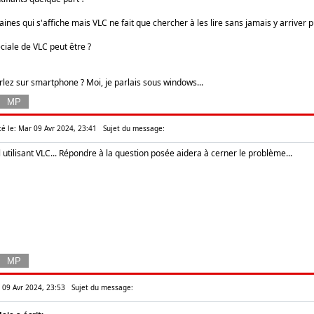
chaines qui s'affiche mais VLC ne fait que chercher à les lire sans jamais y arriver 
éciale de VLC peut être ?
rlez sur smartphone ? Moi, je parlais sous windows...
té le: Mar 09 Avr 2024, 23:41
Sujet du message:
 utilisant VLC... Répondre à la question posée aidera à cerner le problème...
r 09 Avr 2024, 23:53
Sujet du message: