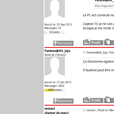
Patatos@dit_J
Peu importe l'
Le PC est connecté no
L'option TV, je ne sai
Inscrit le: 25 Sep 2013
lorsque je me rends sur
Messages: 57
62 points
Patatos@dit_Jojo
Patatos@dit_Jojo, Pos
Geek de L'Univers
Ça fonctionne égalemen
Il faudrait peut être m
Inscrit le: 27 Jan 2013
Messages: 4432
10128 points
testest
testest
, Posté le: Me
(Auteur du topic)