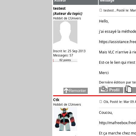
Auteur
Message
testest
testest
, Posté le: Ma
(Auteur du topic)
Hobbit de L'Univers
Hello,
j'ai essayé la méthod
https://assistance.free
Inscrit le: 25 Sep 2013
Mais VLC n'arrive à rie
Messages: 57
62 points
Est-ce le lien qui n'es
Merci
Dernière édition par tes
Ctk
Ctk, Posté le: Mar 09 
Hobbit de L'Univers
Coucou,
http://mafreebox.free
Et ça marche chez moi