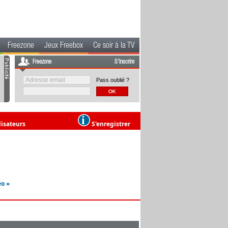
Freezone
Jeux Freebox
Ce soir à la TV
Freezone
S'inscrire
Pass oublié ?
lisateurs
S'enregistrer
éo »