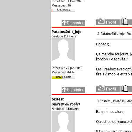
Inscrit le: 01 Déc 2023
Messages: 16
525 points
Patatos@dit_Jojo
Patatos@dit_Jojo, Pos
Geek de L'Univers
Bonsoir,
Ça marche toujours, j
l'option TV activée ?
Inscrit le: 27 Jan 2013
Les Freebox avec opti
Messages: 4432
fire TV, mobile et table
10128 points
testest
testest
, Posté le: Ma
(Auteur du topic)
Hobbit de L'Univers
Bah, mince alors,
Qu'est-ce qui coince d
Il faut mettre des iden