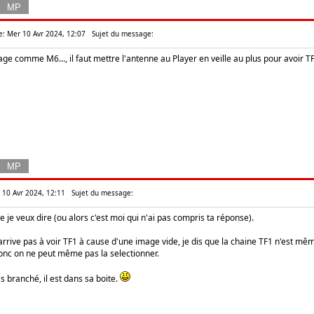
e: Mer 10 Avr 2024, 12:07
Sujet du message:
age comme M6..., il faut mettre l'antenne au Player en veille au plus pour avoir TF
r 10 Avr 2024, 12:11
Sujet du message:
e je veux dire (ou alors c'est moi qui n'ai pas compris ta réponse).
'arrive pas à voir TF1 à cause d'une image vide, je dis que la chaine TF1 n'est mê
donc on ne peut même pas la selectionner.
s branché, il est dans sa boite.