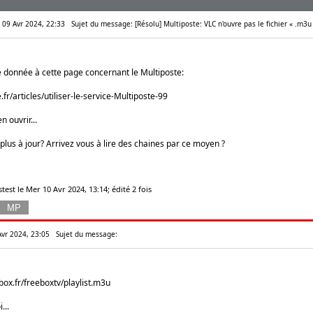
r 09 Avr 2024, 22:33
Sujet du message: [Résolu] Multiposte: VLC n'ouvre pas le fichier « .m3u
e donnée à cette page concernant le Multiposte:
.fr/articles/utiliser-le-service-Multiposte-99
n ouvrir...
t plus à jour? Arrivez vous à lire des chaines par ce moyen ?
test le Mer 10 Avr 2024, 13:14; édité 2 fois
Avr 2024, 23:05
Sujet du message:
box.fr/freeboxtv/playlist.m3u
...