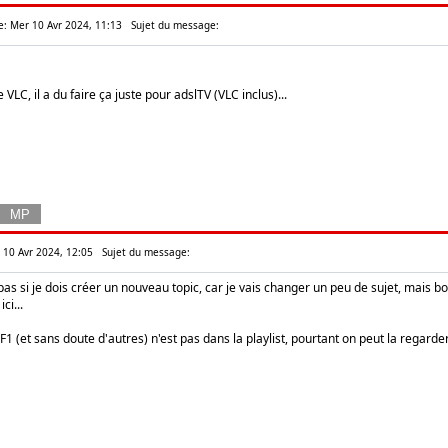
e: Mer 10 Avr 2024, 11:13
Sujet du message:
VLC, il a du faire ça juste pour adslTV (VLC inclus)...
r 10 Avr 2024, 12:05
Sujet du message:
pas si je dois créer un nouveau topic, car je vais changer un peu de sujet, mais bon,
ci...
TF1 (et sans doute d'autres) n'est pas dans la playlist, pourtant on peut la regarder