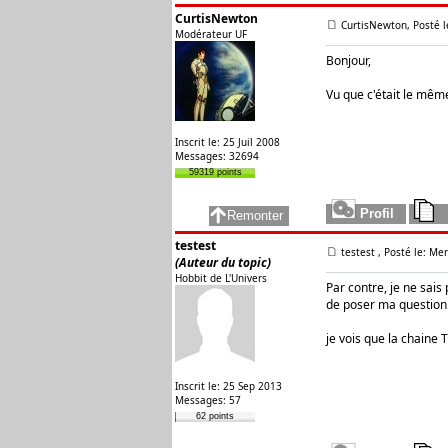
CurtisNewton
CurtisNewton, Posté l
Modérateur UF
Bonjour,
Vu que c'était le même 
Inscrit le: 25 Juil 2008
Messages: 32694
59319 points
testest
testest
, Posté le: Me
(Auteur du topic)
Hobbit de L'Univers
Par contre, je ne sais 
de poser ma question i
je vois que la chaine 
Inscrit le: 25 Sep 2013
Messages: 57
62 points