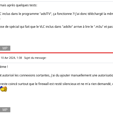
.. mais après quelques tests:
C inclus dans le programme "adslTV", ça fonctionne ?! J'ai donc téléchargé la mêm
.
se de spécial qui fait que le VLC inclus dans "adsltv" arrive à lire le ".m3u" et pas
r 10 Avr 2024, 1:38
Sujet du message:
lème !
ut autorisé les connexions sortantes, j'ai du ajouter manuellement une autorisati
 reste coincé surtout que le firewall est resté silencieux et ne m'a rien demandé, c