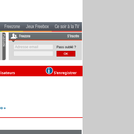
Freezone
Jeux Freebox
Ce soir à la TV
Freezone
S'inscrire
Pass oublié ?
lisateurs
S'enregistrer
éo »