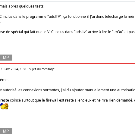
.. mais après quelques tests:
C inclus dans le programme "adslTV", ça fonctionne ?! J'ai donc téléchargé la mêm
.
se de spécial qui fait que le VLC inclus dans "adsltv" arrive à lire le ".m3u" et pas
r 10 Avr 2024, 1:38
Sujet du message:
lème !
ut autorisé les connexions sortantes, j'ai du ajouter manuellement une autorisati
 reste coincé surtout que le firewall est resté silencieux et ne m'a rien demandé, c