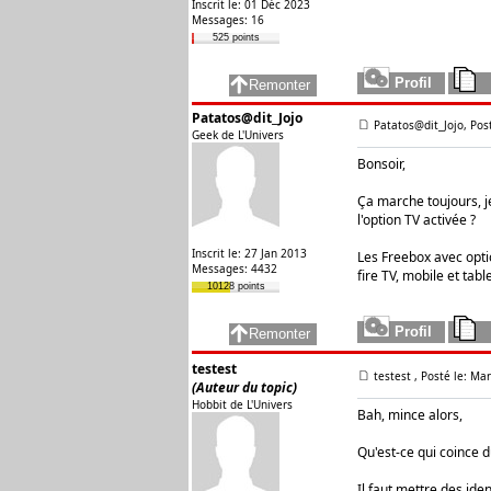
Inscrit le: 01 Déc 2023
Messages: 16
525 points
Patatos@dit_Jojo
Patatos@dit_Jojo, Pos
Geek de L'Univers
Bonsoir,
Ça marche toujours, j
l'option TV activée ?
Inscrit le: 27 Jan 2013
Les Freebox avec opti
Messages: 4432
fire TV, mobile et table
10128 points
testest
testest
, Posté le: Ma
(Auteur du topic)
Hobbit de L'Univers
Bah, mince alors,
Qu'est-ce qui coince d
Il faut mettre des iden