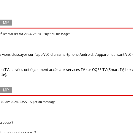
té le: Mar 09 Avr 2024, 23:24
Sujet du message:
e viens d'essayer sur l'app VLC d'un smartphone Android. L'appareil utilisant VLC
on TV activées ont également accès aux services TV sur OQEE TV (Smart TV, box
tte).
r 09 Avr 2024, 23:27
Sujet du message:
u coup ?
tifiants quelque part ?