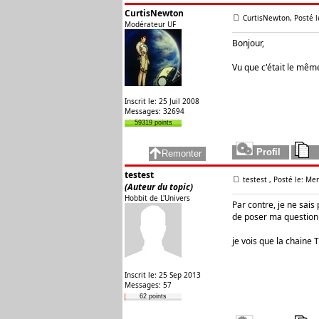
CurtisNewton
CurtisNewton, Posté l
Modérateur UF
Bonjour,
Vu que c'était le même 
Inscrit le: 25 Juil 2008
Messages: 32694
59319 points
testest
testest
, Posté le: Me
(Auteur du topic)
Hobbit de L'Univers
Par contre, je ne sais 
de poser ma question i
je vois que la chaine 
Inscrit le: 25 Sep 2013
Messages: 57
62 points