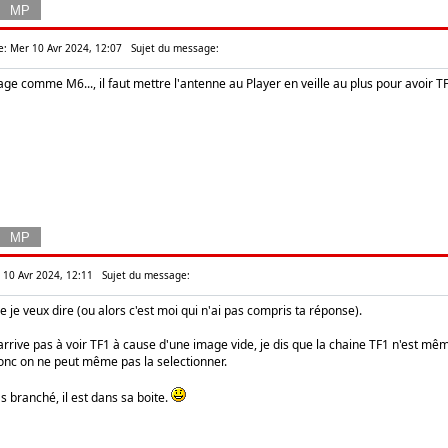
e: Mer 10 Avr 2024, 12:07
Sujet du message:
age comme M6..., il faut mettre l'antenne au Player en veille au plus pour avoir TF
r 10 Avr 2024, 12:11
Sujet du message:
e je veux dire (ou alors c'est moi qui n'ai pas compris ta réponse).
'arrive pas à voir TF1 à cause d'une image vide, je dis que la chaine TF1 n'est mê
donc on ne peut même pas la selectionner.
s branché, il est dans sa boite.