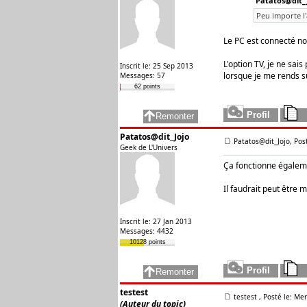
Patatos@dit_J
Peu importe l'
Le PC est connecté no
L'option TV, je ne sai
Inscrit le: 25 Sep 2013
lorsque je me rends sur
Messages: 57
62 points
Patatos@dit_Jojo
Patatos@dit_Jojo, Pos
Geek de L'Univers
Ça fonctionne égalemen
Il faudrait peut être m
Inscrit le: 27 Jan 2013
Messages: 4432
10128 points
testest
testest
, Posté le: Me
(Auteur du topic)