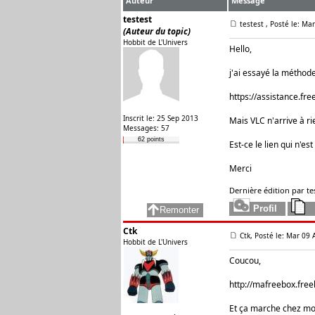
Auteur
Message
testest
testest
, Posté le: Ma
(Auteur du topic)
Hobbit de L'Univers
Hello,
j'ai essayé la méthod
https://assistance.free
Inscrit le: 25 Sep 2013
Mais VLC n'arrive à rie
Messages: 57
62 points
Est-ce le lien qui n'es
Merci
Dernière édition par tes
Ctk
Ctk, Posté le: Mar 09 
Hobbit de L'Univers
Coucou,
http://mafreebox.free
Et ça marche chez moi