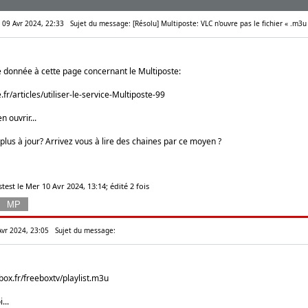
r 09 Avr 2024, 22:33
Sujet du message: [Résolu] Multiposte: VLC n'ouvre pas le fichier « .m3u
e donnée à cette page concernant le Multiposte:
.fr/articles/utiliser-le-service-Multiposte-99
n ouvrir...
t plus à jour? Arrivez vous à lire des chaines par ce moyen ?
test le Mer 10 Avr 2024, 13:14; édité 2 fois
Avr 2024, 23:05
Sujet du message:
box.fr/freeboxtv/playlist.m3u
...