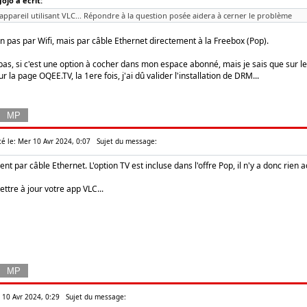
ojo a écrit:
appareil utilisant VLC... Répondre à la question posée aidera à cerner le problème
n pas par Wifi, mais par câble Ethernet directement à la Freebox (Pop).
s pas, si c'est une option à cocher dans mon espace abonné, mais je sais que sur l
 la page OQEE.TV, la 1ere fois, j'ai dû valider l'installation de DRM...
té le: Mer 10 Avr 2024, 0:07
Sujet du message:
t par câble Ethernet. L'option TV est incluse dans l'offre Pop, il n'y a donc rien ac
ettre à jour votre app VLC...
r 10 Avr 2024, 0:29
Sujet du message: