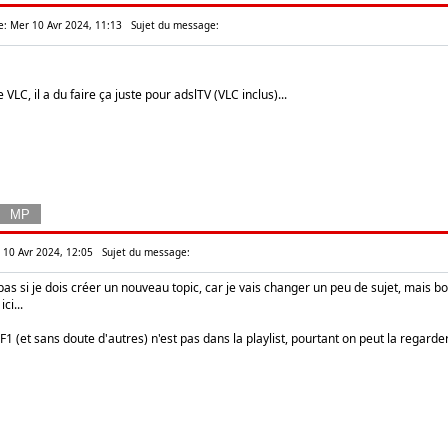
e: Mer 10 Avr 2024, 11:13
Sujet du message:
VLC, il a du faire ça juste pour adslTV (VLC inclus)...
r 10 Avr 2024, 12:05
Sujet du message:
pas si je dois créer un nouveau topic, car je vais changer un peu de sujet, mais bon,
ci...
TF1 (et sans doute d'autres) n'est pas dans la playlist, pourtant on peut la regarder