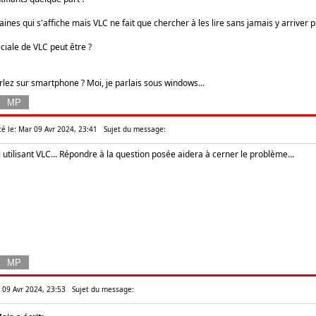
chaines qui s'affiche mais VLC ne fait que chercher à les lire sans jamais y arriver 
éciale de VLC peut être ?
rlez sur smartphone ? Moi, je parlais sous windows...
té le: Mar 09 Avr 2024, 23:41
Sujet du message:
 utilisant VLC... Répondre à la question posée aidera à cerner le problème...
r 09 Avr 2024, 23:53
Sujet du message: