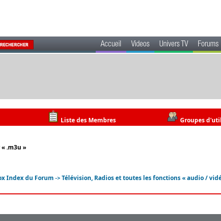
Accueil
Videos
Univers TV
Forums
Liste des Membres
Groupes d'uti
r « .m3u »
ox Index du Forum
Télévision, Radios et toutes les fonctions « audio / vid
->