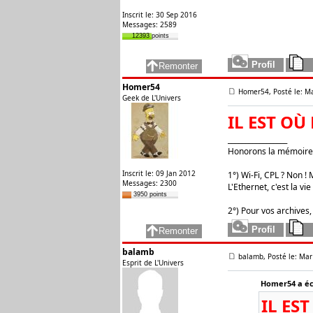
Inscrit le: 30 Sep 2016
Messages: 2589
12393 points
Homer54
Homer54, Posté le: M
Geek de L'Univers
IL EST O
_________________
Honorons la mémoire 
Inscrit le: 09 Jan 2012
1°) Wi-Fi, CPL ? Non ! M
Messages: 2300
L'Ethernet, c'est la vie 
3950 points
2°) Pour vos archives,
balamb
balamb, Posté le: Mar
Esprit de L'Univers
Homer54 a écr
IL ES