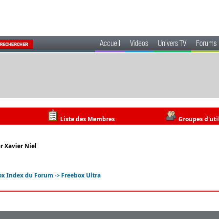
Accueil
Videos
Univers TV
Forums
Liste des Membres
Groupes d'uti
ar Xavier Niel
ox Index du Forum
Freebox Ultra
->