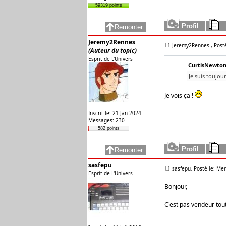
59319 points
Jeremy2Rennes
Jeremy2Rennes
, Post
(Auteur du topic)
Esprit de L'Univers
CurtisNewton 
Je suis toujour
Je vois ça !
Inscrit le: 21 Jan 2024
Messages: 230
582 points
sasfepu
sasfepu, Posté le: Me
Esprit de L'Univers
Bonjour,
C'est pas vendeur tou