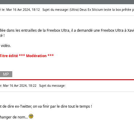
é le: Mar 16 Avr 2024, 18:12
Sujet du message: (Ultra) Deus Ex Silicium teste la box prêtée p
llée dans les entrailles de la Freebox Ultra, il a demandé une Freebox Ultra à Xavie
é !
 vidéo.
Titre édité *** Modération ***
e: Mar 16 Avr 2024, 18:22
Sujet du message:
 de dire ex-Twitter, on va finir par le dire tout le temps !
changer de nom...