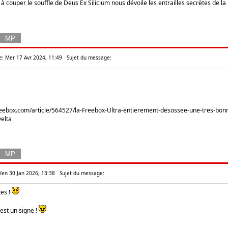
o à couper le souffle de Deus Ex Silicium nous dévoile les entrailles secrètes de la
e: Mer 17 Avr 2024, 11:49
Sujet du message:
eebox.com/article/564527/la-Freebox-Ultra-entierement-desossee-une-tres-bonne
elta
Ven 30 Jan 2026, 13:38
Sujet du message:
es !
est un signe !