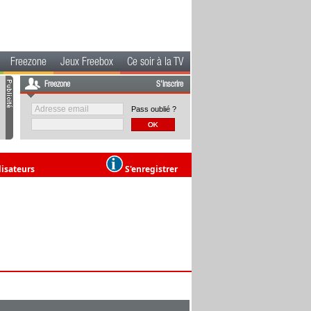
Freezone
Jeux Freebox
Ce soir à la TV
Freezone
S'inscrire
Pass oublié ?
lisateurs
S'enregistrer