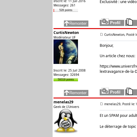
Inscrit le: 11 Juil 2016
Exclusivité : une vidé
Messages: 261
528 points
CurtisNewton
CurtisNewton, Posté l
Modérateur UF
Bonjour,
Un article chez nous:
https://www.universfr
Inscrit le: 25 Juil 2008
lextravagance-de-la-D
Messages: 32694
59319 points
menelas29
menelas29, Posté le: 
Geek de L'Univers
Et un SPAM pour adult
Le déterrage de topic 