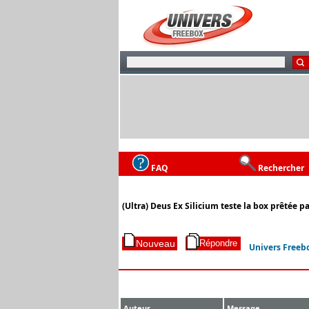
FAQ
Rechercher
(Ultra) Deus Ex Silicium teste la box prêtée p
Univers Freeb
Auteur
Message