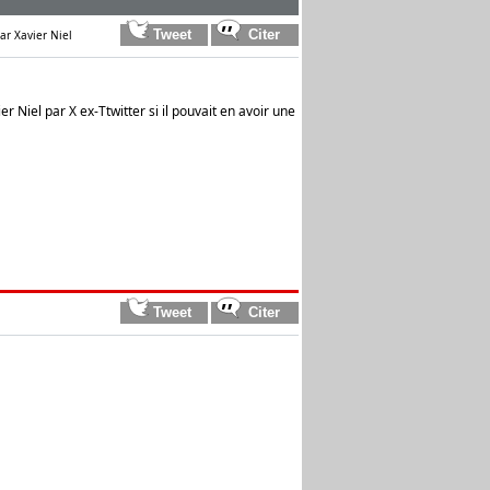
ar Xavier Niel
r Niel par X ex-Ttwitter si il pouvait en avoir une