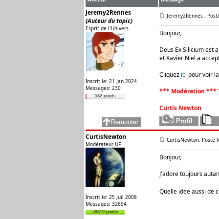
Jeremy2Rennes
Jeremy2Rennes
, Post
(Auteur du topic)
Esprit de L'Univers
Bonjour,
Deus Ex Silicium est a
et Xavier Niel a accept
Cliquez
ici
pour voir la
Inscrit le: 21 Jan 2024
Messages: 230
*** Modération *** 
582 points
Curtis Newton
CurtisNewton
CurtisNewton, Posté l
Modérateur UF
Bonjour,
J'adore toujours autant
Quelle idée aussi de 
Inscrit le: 25 Juil 2008
Messages: 32694
59319 points