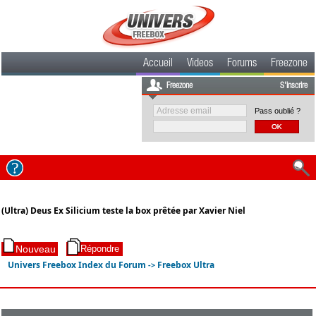
Accueil
Videos
Forums
Freezone
Freezone
S'inscrire
Pass oublié ?
(Ultra) Deus Ex Silicium teste la box prêtée par Xavier Niel
Univers Freebox Index du Forum
Freebox Ultra
->