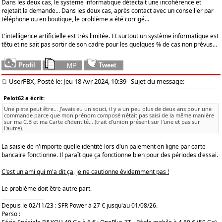
Dans les deux cas, le système informatique détectait une incohérence et
rejetait la demande... Dans les deux cas, après contact avec un conseiller par
téléphone ou en boutique, le problème a été corrigé...
L'intelligence artificielle est très limitée. Et surtout un système informatique est
têtu et ne sait pas sortir de son cadre pour les quelques % de cas non prévus...
UserFBX, Posté le: Jeu 18 Avr 2024, 10:39
Sujet du message:
Pelot62 a écrit:
Une piste peut être... J'avais eu un souci, il y a un peu plus de deux ans pour une
commande parce que mon prénom composé n'était pas saisi de la même manière
sur ma C.B et ma Carte d'identité... (trait d'union présent sur l'une et pas sur
l'autre).
La saisie de n'importe quelle identité lors d'un paiement en ligne par carte
bancaire fonctionne. Il paraît que ça fonctionne bien pour des périodes d'essai.
C'est un ami qui m'a dit ça, je ne cautionne évidemment pas !
Le problème doit être autre part.
_________________
Depuis le 02/11/23 : SFR Power à 27 € jusqu'au 01/08/26.
Perso :