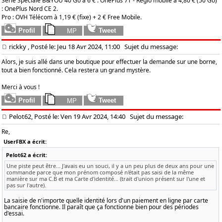
Série Spéciale B&YOU 40 Go à 6 € : OnePlus 7T - Réglo mobile à 4,80 € (50 Go)
: OnePlus Nord CE 2.
Pro : OVH Télécom à 1,19 € (fixe) + 2 € Free Mobile.
rickky
, Posté le: Jeu 18 Avr 2024, 11:00
Sujet du message:
Alors, je suis allé dans une boutique pour effectuer la demande sur une borne,
tout a bien fonctionné. Cela restera un grand mystère.
Merci à vous !
Pelot62, Posté le: Ven 19 Avr 2024, 14:40
Sujet du message:
Re,
UserFBX a écrit:
Pelot62 a écrit:
Une piste peut être... J'avais eu un souci, il y a un peu plus de deux ans pour une
commande parce que mon prénom composé n'était pas saisi de la même
manière sur ma C.B et ma Carte d'identité... (trait d'union présent sur l'une et
pas sur l'autre).
La saisie de n'importe quelle identité lors d'un paiement en ligne par carte
bancaire fonctionne. Il paraît que ça fonctionne bien pour des périodes
d'essai.