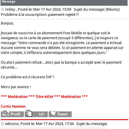
Message
rickky
, Posté le: Mer 17 Avr 2024, 15:59
Sujet du message: [Résolu]
Problème à la souscription: paiement rejeté ?!
Bonjour,
J’essaie de souscrire à un abonnement Free Mobile et quelque soit le
navigateur, ou la carte de paiement (essayé 3 différentes), j'ai toujours ce
message: "Votre commande n'a pas été enregistrée. Le paiement a échoué.
Aucune somme ne vous sera débitée. Si un paiement en attente apparait sur
votre compte, il s’effacera automatiquement dans quelques jours."
Ou alors paiement refusé... alors que la banque a accepté avec le paiement
sécurisé...
Ce problème est-il récurent SVP ?
Merci par avance !
*** Modération *** Titre édité *** Modération ***
Curtis Newton
wbruno, Posté le: Mer 17 Avr 2024, 17:34
Sujet du message: