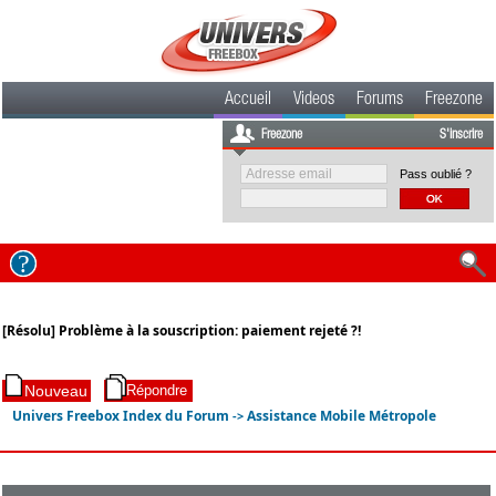
Accueil
Videos
Forums
Freezone
Freezone
S'inscrire
Pass oublié ?
[Résolu] Problème à la souscription: paiement rejeté ?!
Univers Freebox Index du Forum
Assistance Mobile Métropole
->