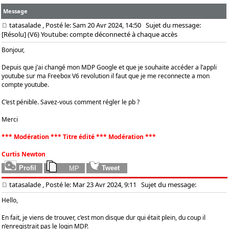
Message
tatasalade
, Posté le: Sam 20 Avr 2024, 14:50
Sujet du message:
[Résolu] (V6) Youtube: compte déconnecté à chaque accès
Bonjour,
Depuis que j’ai changé mon MDP Google et que je souhaite accéder a l’appli
youtube sur ma Freebox V6 revolution il faut que je me reconnecte a mon
compte youtube.
C’est pénible. Savez-vous comment régler le pb ?
Merci
*** Modération *** Titre édité *** Modération ***
Curtis Newton
tatasalade
, Posté le: Mar 23 Avr 2024, 9:11
Sujet du message:
Hello,
En fait, je viens de trouver, c’est mon disque dur qui était plein, du coup il
n’enregistrait pas le login MDP.