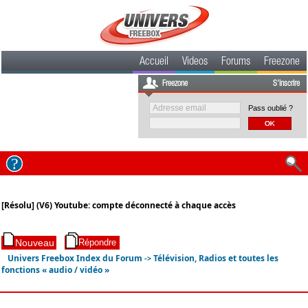
Accueil
Videos
Forums
Freezone
Freezone
S'inscrire
Pass oublié ?
[Résolu] (V6) Youtube: compte déconnecté à chaque accès
Univers Freebox Index du Forum
Télévision, Radios et toutes les
->
fonctions « audio / vidéo »