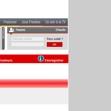
Freezone
Jeux Freebox
Ce soir à la TV
Freezone
S'inscrire
Pass oublié ?
lisateurs
S'enregistrer