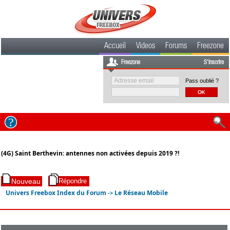
Accueil
Videos
Forums
Freezone
Freezone
S'inscrire
Pass oublié ?
(4G) Saint Berthevin: antennes non activées depuis 2019 ?!
Univers Freebox Index du Forum
Le Réseau Mobile
->