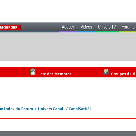
Accueil
Videos
Univers TV
Forums
Liste des Membres
Groupes d'uti
ox Index du Forum
Univers Canal+ / CanalSatDSL
->