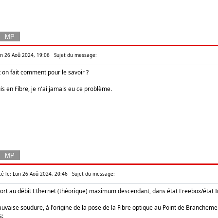
Lun 26 Aoû 2024, 19:06
Sujet du message:
t on fait comment pour le savoir ?
s en Fibre, je n'ai jamais eu ce problème.
té le: Lun 26 Aoû 2024, 20:46
Sujet du message:
port au débit Ethernet (théorique) maximum descendant, dans état Freebox/état I
auvaise soudure, à l'origine de la pose de la Fibre optique au Point de Branchem
s: