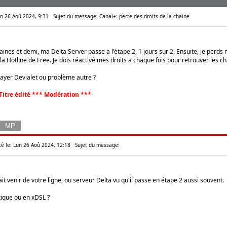
Lun 26 Aoû 2024, 9:31
Sujet du message: Canal+: perte des droits de la chaine
nes et demi, ma Delta Server passe a l'étape 2, 1 jours sur 2. Ensuite, je perds 
la Hotline de Free. Je dois réactivé mes droits a chaque fois pour retrouver les c
ayer Devialet ou problème autre ?
Titre édité *** Modération ***
té le: Lun 26 Aoû 2024, 12:18
Sujet du message:
 venir de votre ligne, ou serveur Delta vu qu'il passe en étape 2 aussi souvent.
tique ou en xDSL ?