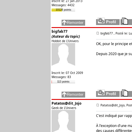
Inscrit le: 27 Jan 2013
Messages: 4432
10128 points
bigfab77
bigfab77
, Posté le: 
(Auteur du topic)
Hobbit de L'Univers
OK, pour le principe e
Depuis 2020 que je sui
Inscrit le: 07 Oct 2009
Messages: 83
113 points
Patatos@dit_Jojo
Patatos@dit_Jojo, Pos
Geek de L'Univers
C'est indiqué par rap
À l'exception d'une m
des causes différente