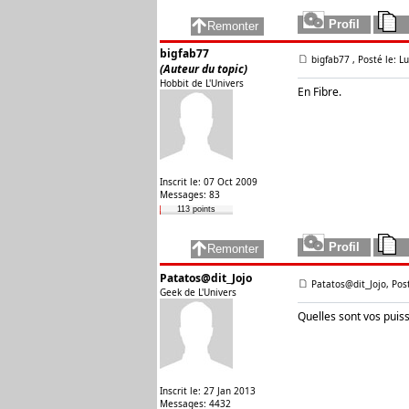
bigfab77
bigfab77
, Posté le: 
(Auteur du topic)
Hobbit de L'Univers
En Fibre.
Inscrit le: 07 Oct 2009
Messages: 83
113 points
Patatos@dit_Jojo
Patatos@dit_Jojo, Pos
Geek de L'Univers
Quelles sont vos puis
Inscrit le: 27 Jan 2013
Messages: 4432