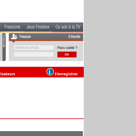
Freezone
Jeux Freebox
Ce soir à la TV
Freezone
S'inscrire
Pass oublié ?
lisateurs
S'enregistrer