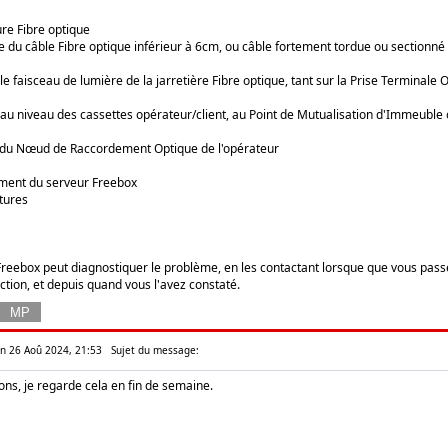
ture Fibre optique
e du câble Fibre optique inférieur à 6cm, ou câble fortement tordue ou sectionn
le faisceau de lumière de la jarretière Fibre optique, tant sur la Prise Terminale
au niveau des cassettes opérateur/client, au Point de Mutualisation d'Immeuble
 du Nœud de Raccordement Optique de l'opérateur
ement du serveur Freebox
tures
Freebox peut diagnostiquer le problème, en les contactant lorsque que vous passer
tion, et depuis quand vous l'avez constaté.
Lun 26 Aoû 2024, 21:53
Sujet du message:
ons, je regarde cela en fin de semaine.