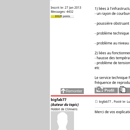
Inscrit le: 27 Jan 2013
1) liées à l'infrastruc
Messages: 4432
- un rayon de courbur
10128 points
- poussière obstruant 
- problème technique 
- problème au niveau
2) liées au fonctionn
- hausse des tempéra
- problème de tension
etc
Le service technique 
fréquence de reproduc
bigfab77
bigfab77
, Posté le: 
(Auteur du topic)
Hobbit de L'Univers
Merci de vos explicati