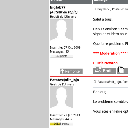
bigfab77
bigfab77
, Posté le: 
(Auteur du topic)
Hobbit de L'Univers
Salut à tous,
Depuis environ 1 semai
signaler et idem pour 
Que faire problème Pl
Inscrit le: 07 Oct 2009
Messages: 83
*** Modération *** 
113 points
Curtis Newton
Patatos@dit_Jojo
Patatos@dit_Jojo, Pos
Geek de L'Univers
Bonjour,
Le problème semblerait
Vous êtes en Fibre op
Inscrit le: 27 Jan 2013
Messages: 4432
10128 points