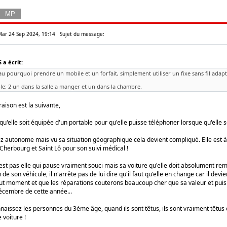
 Mar 24 Sep 2024, 19:14
Sujet du message:
a écrit:
au pourquoi prendre un mobile et un forfait, simplement utiliser un fixe sans fil adapt
e: 2 un dans la salle a manger et un dans la chambre.
 raison est la suivante,
elle soit équipée d'un portable pour qu'elle puisse téléphoner lorsque qu'elle so
ez autonome mais vu sa situation géographique cela devient compliqué. Elle est 
Cherbourg et Saint Lô pour son suivi médical !
st pas elle qui pause vraiment souci mais sa voiture qu'elle doit absolument remp
 de son véhicule, il n'arrête pas de lui dire qu'il faut qu'elle en change car il dev
t moment et que les réparations couterons beaucoup cher que sa valeur et puis il
décembre de cette année...
naissez les personnes du 3ème âge, quand ils sont têtus, ils sont vraiment têt
 voiture !