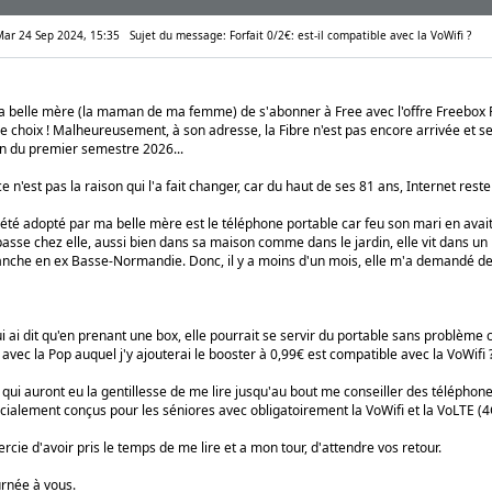
 Mar 24 Sep 2024, 15:35
Sujet du message: Forfait 0/2€: est-il compatible avec la VoWifi ?
a belle mère (la maman de ma femme) de s'abonner à Free avec l'offre Freebox Pop
e choix ! Malheureusement, à son adresse, la Fibre n'est pas encore arrivée et se
fin du premier semestre 2026...
e n'est pas la raison qui l'a fait changer, car du haut de ses 81 ans, Internet rest
a été adopté par ma belle mère est le téléphone portable car feu son mari en av
asse chez elle, aussi bien dans sa maison comme dans le jardin, elle vit dans u
che en ex Basse-Normandie. Donc, il y a moins d'un mois, elle m'a demandé de r
ui ai dit qu'en prenant une box, elle pourrait se servir du portable sans problème c
€ avec la Pop auquel j'y ajouterai le booster à 0,99€ est compatible avec la VoWifi 
 qui auront eu la gentillesse de me lire jusqu'au bout me conseiller des téléphones
cialement conçus pour les séniores avec obligatoirement la VoWifi et la VoLTE (4
cie d'avoir pris le temps de me lire et a mon tour, d'attendre vos retour.
rnée à vous.