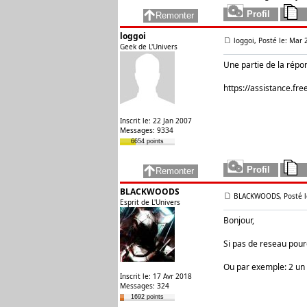
loggoi
loggoi, Posté le: Mar
Geek de L'Univers
Une partie de la répo
https://assistance.fre
Inscrit le: 22 Jan 2007
Messages: 9334
6654 points
BLACKWOODS
BLACKWOODS, Posté le
Esprit de L'Univers
Bonjour,
Si pas de reseau pourq
Ou par exemple: 2 un 
Inscrit le: 17 Avr 2018
Messages: 324
1692 points