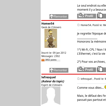
Le seul endroit ou ell
moment il y a beauco
Homer54
Homer54, Posté le: M
Geek de L'Univers
Je regrette l'époque d
_________________
Honorons la mémoire 
1°) Wi-Fi, CPL ? Non ! M
Inscrit le: 09 Jan 2012
L'Ethernet, c'est la vie 
Messages: 2302
3952 points
2°) Pour vos archives,
lefresquel
lefresquel
, Posté le:
(Auteur du topic)
Esprit de L'Univers
Comme vous dites...
Mais, le défaut des Fe
passait pas partout et