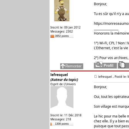
Bonjour,
Tu es sûr qu'il n'y a 
https://monreseaumob
Inscrit le: 09 Jan 2012
_________________
Messages: 2302
Honorons la mémoire 
3952 points
1°) Wi-Fi, CPL ? Non ! M
L'Ethernet, c'est la vie 
2°) Pour vos archives,
lefresquel
lefresquel
, Posté le:
(Auteur du topic)
Esprit de L'Univers
Bonjour,
Oui, tout les opérateurs
Son village est marqué
Inscrit le: 11 Déc 2018
Le hic pour ma belle 
Messages: 218
chez elle. Il y a bien
1308 points
puisque que tout pass