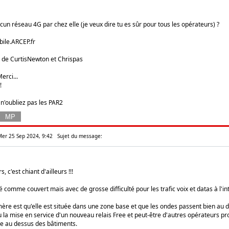
aucun réseau 4G par chez elle (je veux dire tu es sûr pour tous les opérateurs) ?
ile.ARCEP.fr
de CurtisNewton et Chrispas
erci...
!
 n'oubliez pas les PAR2
 Mer 25 Sep 2024, 9:42
Sujet du message:
, c'est chiant d'ailleurs !!!
 comme couvert mais avec de grosse difficulté pour les trafic voix et datas à l'in
mère est qu'elle est située dans une zone base et que les ondes passent bien au
 eu la mise en service d'un nouveau relais Free et peut-être d'autres opérateurs p
e au dessus des bâtiments.