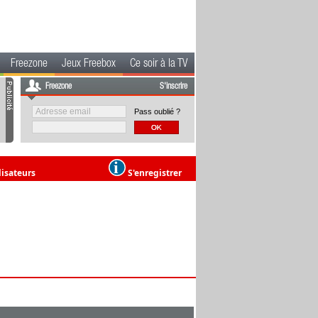
Freezone
Jeux Freebox
Ce soir à la TV
Freezone
S'inscrire
Pass oublié ?
lisateurs
S'enregistrer