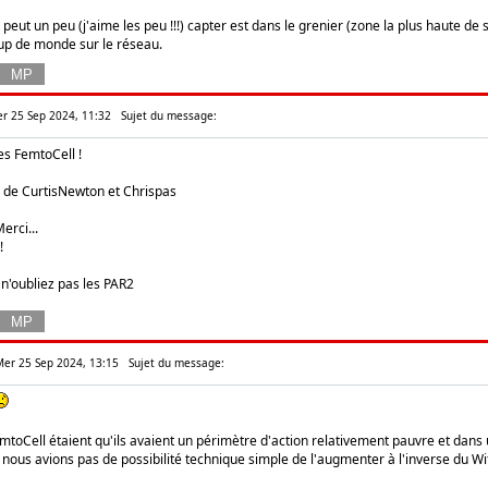
e peut un peu (j'aime les peu !!!) capter est dans le grenier (zone la plus haute de
up de monde sur le réseau.
er 25 Sep 2024, 11:32
Sujet du message:
es FemtoCell !
de CurtisNewton et Chrispas
erci...
!
 n'oubliez pas les PAR2
 Mer 25 Sep 2024, 13:15
Sujet du message:
mtoCell étaient qu'ils avaient un périmètre d'action relativement pauvre et dans 
 nous avions pas de possibilité technique simple de l'augmenter à l'inverse du Wifi