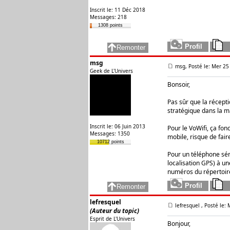
Inscrit le: 11 Déc 2018
Messages: 218
1308 points
msg
msg, Posté le: Mer 25
Geek de L'Univers
Bonsoir,
Pas sûr que la récepti
stratégique dans la m
Inscrit le: 06 Juin 2013
Pour le VoWifi, ça fon
Messages: 1350
mobile, risque de fair
10712 points
Pour un téléphone sén
localisation GPS) à 
numéros du répertoire
lefresquel
lefresquel
, Posté le:
(Auteur du topic)
Esprit de L'Univers
Bonjour,