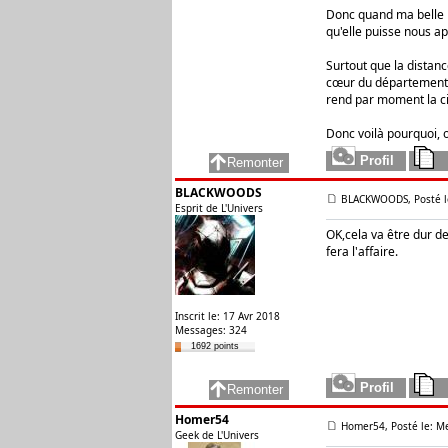
Donc quand ma belle m
qu'elle puisse nous a
Surtout que la distanc
cœur du département de
rend par moment la cir
Donc voilà pourquoi, o
BLACKWOODS
BLACKWOODS, Posté le
Esprit de L'Univers
OK,cela va être dur de
fera l'affaire.
Inscrit le: 17 Avr 2018
Messages: 324
1692 points
Homer54
Homer54, Posté le: Me
Geek de L'Univers