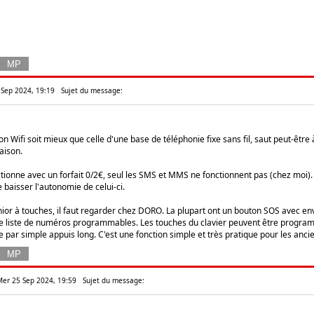
 Sep 2024, 19:19
Sujet du message:
on Wifi soit mieux que celle d'une base de téléphonie fixe sans fil, saut peut-être
aison.
ctionne avec un forfait 0/2€, seul les SMS et MMS ne fonctionnent pas (chez moi). 
e baisser l'autonomie de celui-ci.
ior à touches, il faut regarder chez DORO. La plupart ont un bouton SOS avec 
une liste de numéros programmables. Les touches du clavier peuvent être progr
 par simple appuis long. C'est une fonction simple et très pratique pour les anc
 Mer 25 Sep 2024, 19:59
Sujet du message: