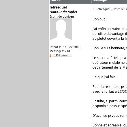
lefresquel
lefresquel
, Posté le:
(Auteur du topic)
Esprit de L'Univers
Bonjour,
J'ai enfin convaincu m
qui offre d'avantage d
au plutôt ouvert à la 
Inscrit le: 11 Déc 2018
Bon, je suis honnête, c
Messages: 218
1308 points
Le seul matériel qui 
opérateur mobile ne p
département de la Man
Ce que j'ai fait !
Pour faire simple, je l
avec le forfait à 2€/0
Ensuite, si parmi ceux
disponible dessus spé
D'avance je vous remer
Bonne et agréable jou