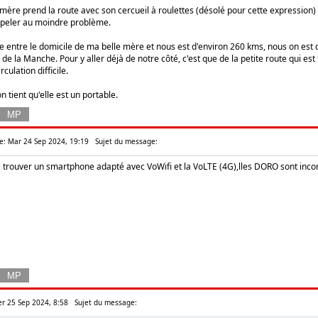
ère prend la route avec son cercueil à roulettes (désolé pour cette expression)
ppeler au moindre problème.
e entre le domicile de ma belle mère et nous est d'environ 260 kms, nous on est 
 la Manche. Pour y aller déjà de notre côté, c'est que de la petite route qui est
culation difficile.
n tient qu'elle est un portable.
: Mar 24 Sep 2024, 19:19
Sujet du message:
 trouver un smartphone adapté avec VoWifi et la VoLTE (4G),lles DORO sont incompa
r 25 Sep 2024, 8:58
Sujet du message: