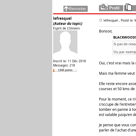
lefresquel
lefresquel
, Posté le:
(Auteur du topic)
Esprit de L'Univers
Bonsoir,
BLACKWOODS 
Si pas de rese
Ou par exempl
Inscrit le: 11 Déc 2018
Oui, c'est vrai mais la
Messages: 218
1308 points
Mais ma femme veut qu'
Elle reste encore ass
courses et 50 kms de 
Pour le moment, ce n'e
s'occupe de l'entretien
tomber en panne à tou
est valable jusqu'en 
Je pense que vous con
parler de l'achat d'une