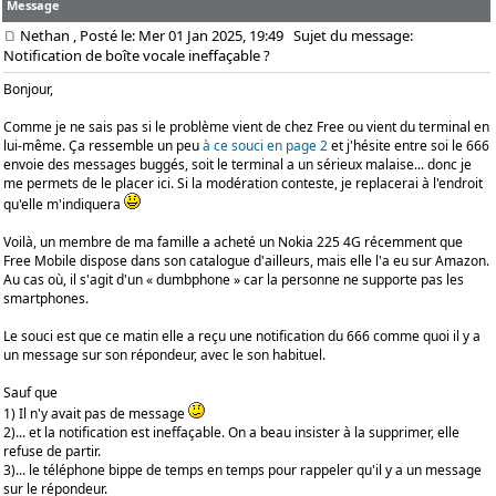
Message
Nethan
, Posté le: Mer 01 Jan 2025, 19:49
Sujet du message:
Notification de boîte vocale ineffaçable ?
Bonjour,
Comme je ne sais pas si le problème vient de chez Free ou vient du terminal en
lui-même. Ça ressemble un peu
à ce souci en page 2
et j'hésite entre soi le 666
envoie des messages buggés, soit le terminal a un sérieux malaise... donc je
me permets de le placer ici. Si la modération conteste, je replacerai à l'endroit
qu'elle m'indiquera
Voilà, un membre de ma famille a acheté un Nokia 225 4G récemment que
Free Mobile dispose dans son catalogue d'ailleurs, mais elle l'a eu sur Amazon.
Au cas où, il s'agit d'un « dumbphone » car la personne ne supporte pas les
smartphones.
Le souci est que ce matin elle a reçu une notification du 666 comme quoi il y a
un message sur son répondeur, avec le son habituel.
Sauf que
1) Il n'y avait pas de message
2)... et la notification est ineffaçable. On a beau insister à la supprimer, elle
refuse de partir.
3)... le téléphone bippe de temps en temps pour rappeler qu'il y a un message
sur le répondeur.