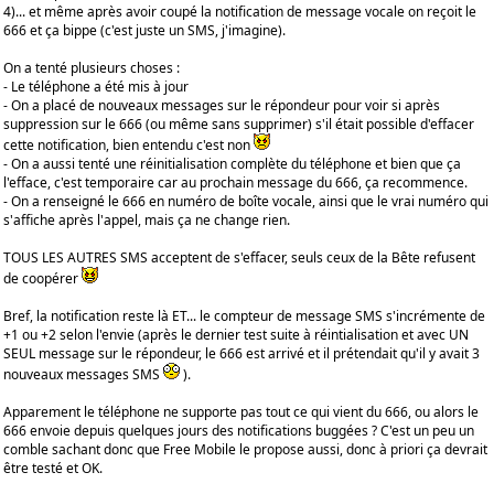
4)... et même après avoir coupé la notification de message vocale on reçoit le
666 et ça bippe (c'est juste un SMS, j'imagine).
On a tenté plusieurs choses :
- Le téléphone a été mis à jour
- On a placé de nouveaux messages sur le répondeur pour voir si après
suppression sur le 666 (ou même sans supprimer) s'il était possible d'effacer
cette notification, bien entendu c'est non
- On a aussi tenté une réinitialisation complète du téléphone et bien que ça
l'efface, c'est temporaire car au prochain message du 666, ça recommence.
- On a renseigné le 666 en numéro de boîte vocale, ainsi que le vrai numéro qui
s'affiche après l'appel, mais ça ne change rien.
TOUS LES AUTRES SMS acceptent de s'effacer, seuls ceux de la Bête refusent
de coopérer
Bref, la notification reste là ET... le compteur de message SMS s'incrémente de
+1 ou +2 selon l'envie (après le dernier test suite à réintialisation et avec UN
SEUL message sur le répondeur, le 666 est arrivé et il prétendait qu'il y avait 3
nouveaux messages SMS
).
Apparement le téléphone ne supporte pas tout ce qui vient du 666, ou alors le
666 envoie depuis quelques jours des notifications buggées ? C'est un peu un
comble sachant donc que Free Mobile le propose aussi, donc à priori ça devrait
être testé et OK.