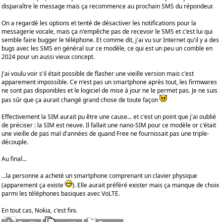
disparaître le message mais ça recommence au prochain SMS du répondeur.
On a regardé les options et tenté de désactiver les notifications pour la
messagerie vocale, mais ça n'empêche pas de recevoir le SMS et c'est lui qui
semble faire bugger le téléphone. Et comme dit, j'ai vu sur Internet qu'il y a des
bugs avec les SMS en général sur ce modèle, ce qui est un peu un comble en
2024 pour un aussi vieux concept.
J'ai voulu voir s'il était possible de flasher une vieille version mais c'est
apparement impossible. Ce n'est pas un smartphone après tout, les firmwares
ne sont pas disponibles et le logiciel de mise à jour ne le permet pas. Je ne suis
pas sûr que ça aurait changé grand chose de toute façon
Effectivement la SIM aurait pu être une cause... et c'est un point que j'ai oublié
de préciser : la SIM est neuve. Il fallait une nano-SIM pour ce modèle or c'était
une vieille de pas mal d'années de quand Free ne fournissait pas une triple-
découple.
Au final...
...la personne a acheté un smartphone comprenant un clavier physique
(apparement ça existe
). Elle aurait préféré exister mais ça manque de choix
parmi les téléphones basiques avec VoLTE.
En tout cas, Nokia, c'est fini.