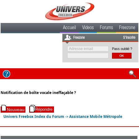
Accueil
Videos
Forums
Freezone
Freezone
S'inscrire
Pass oublié ?
Notification de boîte vocale ineffaçable ?
Univers Freebox Index du Forum
Assistance Mobile Métropole
->