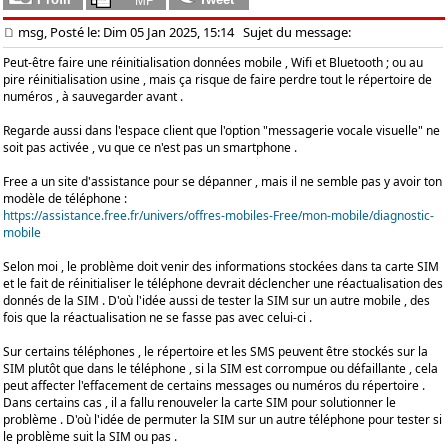
msg, Posté le: Dim 05 Jan 2025, 15:14
Sujet du message:
Peut-être faire une réinitialisation données mobile , Wifi et Bluetooth ; ou au
pire réinitialisation usine , mais ça risque de faire perdre tout le répertoire de
numéros , à sauvegarder avant .
Regarde aussi dans l'espace client que l'option "messagerie vocale visuelle" ne
soit pas activée , vu que ce n'est pas un smartphone .
Free a un site d'assistance pour se dépanner , mais il ne semble pas y avoir ton
modèle de téléphone :
https://assistance.free.fr/univers/offres-mobiles-Free/mon-mobile/diagnostic-
mobile
Selon moi , le problème doit venir des informations stockées dans ta carte SIM
et le fait de réinitialiser le téléphone devrait déclencher une réactualisation des
donnés de la SIM . D'où l'idée aussi de tester la SIM sur un autre mobile , des
fois que la réactualisation ne se fasse pas avec celui-ci .
Sur certains téléphones , le répertoire et les SMS peuvent être stockés sur la
SIM plutôt que dans le téléphone , si la SIM est corrompue ou défaillante , cela
peut affecter l'effacement de certains messages ou numéros du répertoire .
Dans certains cas , il a fallu renouveler la carte SIM pour solutionner le
problème . D'où l'idée de permuter la SIM sur un autre téléphone pour tester si
le problème suit la SIM ou pas .