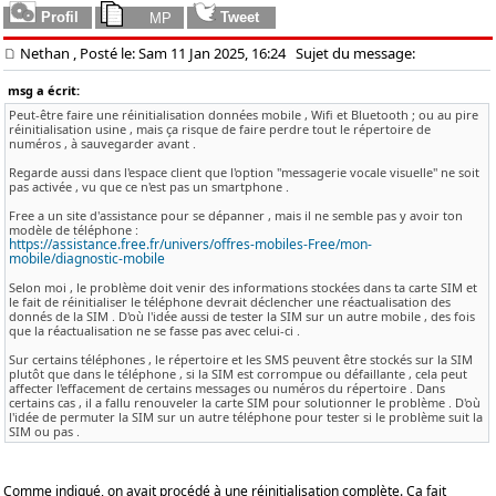
Nethan
, Posté le: Sam 11 Jan 2025, 16:24
Sujet du message:
msg a écrit:
Peut-être faire une réinitialisation données mobile , Wifi et Bluetooth ; ou au pire
réinitialisation usine , mais ça risque de faire perdre tout le répertoire de
numéros , à sauvegarder avant .
Regarde aussi dans l'espace client que l'option "messagerie vocale visuelle" ne soit
pas activée , vu que ce n'est pas un smartphone .
Free a un site d'assistance pour se dépanner , mais il ne semble pas y avoir ton
modèle de téléphone :
https://assistance.free.fr/univers/offres-mobiles-Free/mon-
mobile/diagnostic-mobile
Selon moi , le problème doit venir des informations stockées dans ta carte SIM et
le fait de réinitialiser le téléphone devrait déclencher une réactualisation des
donnés de la SIM . D'où l'idée aussi de tester la SIM sur un autre mobile , des fois
que la réactualisation ne se fasse pas avec celui-ci .
Sur certains téléphones , le répertoire et les SMS peuvent être stockés sur la SIM
plutôt que dans le téléphone , si la SIM est corrompue ou défaillante , cela peut
affecter l'effacement de certains messages ou numéros du répertoire . Dans
certains cas , il a fallu renouveler la carte SIM pour solutionner le problème . D'où
l'idée de permuter la SIM sur un autre téléphone pour tester si le problème suit la
SIM ou pas .
Comme indiqué, on avait procédé à une réinitialisation complète. Ça fait