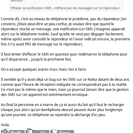
Bonsoir ,
Effacer la notification SMS , n'efface pas les messages sur le répondeur .
Comme dit, c'est au niveau du téléphone le problème, pas du répondeur. J'en
conviens, j'étais peut-être un peu confus. Je voulais dire que quand le
répondeur stocke un message, une notification (un SMS j'imagine) apparaît
alors sur le téléphone mobile. Sauf qu'elle ne veut pas dégager facilement,
même après avoir consulté le répondeur et l'avoir vidé (et encore, la première
fois il n'y avait PAS de message sur le répondeur).
Il faut tenter d'effacer le SMS en question puis redémarrer le téléphone pour
qu'il disparaisse... jusqu'à la prochaine fois.
On a essayé quelques autres trucs mais rien à faire.
Il semble qu'il y avait déjà un bug sur les SMS sur ce Nokia datant de deux ans
comme quoi l'heure de réception indiquée ne correspondrait pas à la réalité.
Ce n'est pas le même que le mien, mais ça pourrait laisser dire que la gestion
des SMS sur cet appareil est extrémement erratique.
Au final la personne en a marre de ça et aussi du fait qu'il faut le recharger
chaque jour alors qu'un dumbphone devrait pouvoir durer plus longtemps
qu'une journée. Le téléphone va rejoindre la décharge d'ici peu.
Voilà.