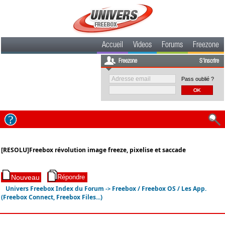
Accueil
Videos
Forums
Freezone
Freezone
S'inscrire
Pass oublié ?
[RESOLU]Freebox révolution image freeze, pixelise et saccade
Univers Freebox Index du Forum
Freebox / Freebox OS / Les App.
->
(Freebox Connect, Freebox Files...)