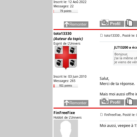
Inscrit le: 12 Aoû 2022
Messages: 22
79 points
toto13330
toto13330
, Posté le:
(Auteur du topic)
Esprit de L'Univers
JLT13200 a écr
Bonjour,
J'ai la même o
Je viens de vé
Inscrit le: 03 Juin 2010
Salut,
Messages: 265
Merci de ta réponse.
911 points
Mais moi aussi offre 
FinFreeFixe
FinFreeFixe, Posté le:
Hobbit de L'Univers
Moi aussi, veepee à 