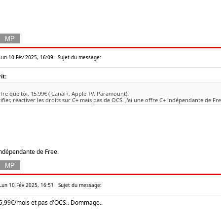
 Lun 10 Fév 2025, 16:09
Sujet du message:
it:
ffre que toi, 15,99€ ( Canal+, Apple TV, Paramount).
rifier, réactiver les droits sur C+ mais pas de OCS. J'ai une offre C+ indépendante de Fre
indépendante de Free.
 Lun 10 Fév 2025, 16:51
Sujet du message:
15,99€/mois et pas d'OCS.. Dommage..