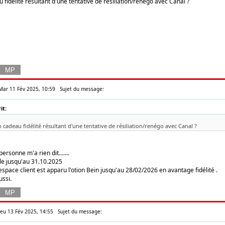
 fidélité résultant d'une tentative de résiliation/renégo avec Canal ?
 Mar 11 Fév 2025, 10:59
Sujet du message:
it:
n cadeau fidélité résultant d'une tentative de résiliation/renégo avec Canal ?
ersonne m'a rien dit.......
le jusqu'au 31.10.2025
space client est apparu l'otion Bein jusqu'au 28/02/2026 en avantage fidélité .
ssi.
 Jeu 13 Fév 2025, 14:55
Sujet du message: