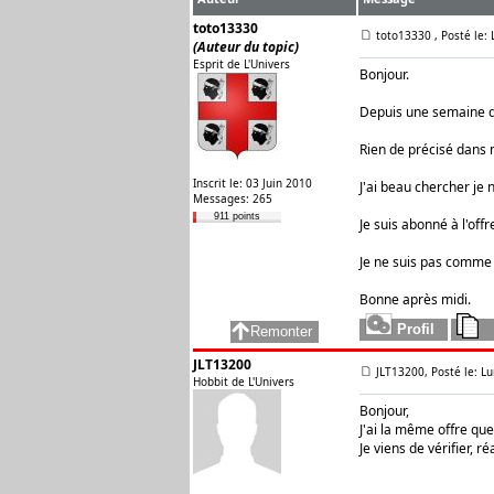
toto13330
toto13330
, Posté le:
(Auteur du topic)
Esprit de L'Univers
Bonjour.
Depuis une semaine de
Rien de précisé dans
Inscrit le: 03 Juin 2010
J'ai beau chercher je n
Messages: 265
911 points
Je suis abonné à l'off
Je ne suis pas comme même 
Bonne après midi.
JLT13200
JLT13200, Posté le: L
Hobbit de L'Univers
Bonjour,
J'ai la même offre que
Je viens de vérifier, 