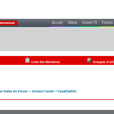
Accueil
Videos
Univers TV
Forums
Liste des Membres
Groupes d'uti
ox Index du Forum
Univers Canal+ / CanalSatDSL
->