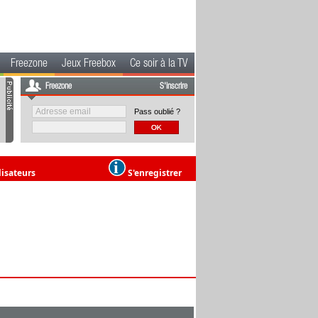
Freezone
Jeux Freebox
Ce soir à la TV
Freezone
S'inscrire
Pass oublié ?
lisateurs
S'enregistrer