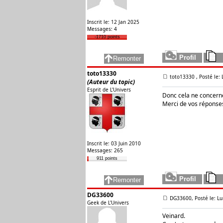
Inscrit le: 12 Jan 2025
Messages: 4
-1710 points
toto13330
toto13330
, Posté le:
(Auteur du topic)
Esprit de L'Univers
Donc cela ne concer
Merci de vos réponse
Inscrit le: 03 Juin 2010
Messages: 265
911 points
DG33600
DG33600, Posté le: Lu
Geek de L'Univers
Veinard.