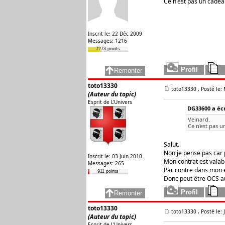
Ce n'est pas un cadeau
Inscrit le: 22 Déc 2009
Messages: 1216
7273 points
toto13330
toto13330
, Posté le:
(Auteur du topic)
Esprit de L'Univers
DG33600 a écr
Veinard.
Ce n'est pas u
Salut.
Non je pense pas car p
Inscrit le: 03 Juin 2010
Mon contrat est valab
Messages: 265
Par contre dans mon e
911 points
Donc peut être OCS au
toto13330
toto13330
, Posté le:
(Auteur du topic)
Esprit de L'Univers